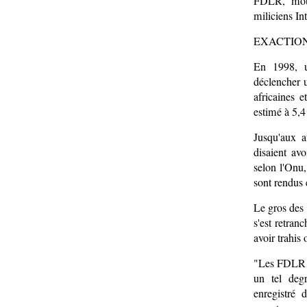
FDLR, mouv
miliciens I
EXACTION
En 1998, u
déclencher u
africaines 
estimé à 5,4
Jusqu'aux a
disaient av
selon l'Onu,
sont rendus 
Le gros des
s'est retran
avoir trahis
"Les FDLR o
un tel deg
enregistré