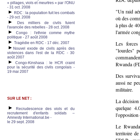
« pillages, viols et meurtres » par l'ONU
- 31 oct. 2008
"Un raid aér
RDC : la population fuit les combats
où des comma
- 29 oct. 2008
Des milliers de civils fuient
à plus de 4
l'avancée des rebelles - 28 oct. 2008
l'armée cong
Congo : l'ethnie comme mythe
politique - 27 août 2008
Les forces 
Tragédie en RDC - 17 déc. 2007
Nouvel exode de civils après des
"lourdes" p
violences dans l'est de la RDC - 30
commandeme
août 2007
Congo-Kinshasa : le HCR craint
Rwanda (FDL
pour la sécurité des civils congolais -
19 mai 2007
Des survivan
aussi ne pe
militaire.
SUR LE NET :
La décision 
quelque 4.
Recrudescence des viols et du
recrutement d'enfants soldats –
l'opposition 
Amnesty International.be -
le 29 sept. 2008
Le Rwanda 
territoire d