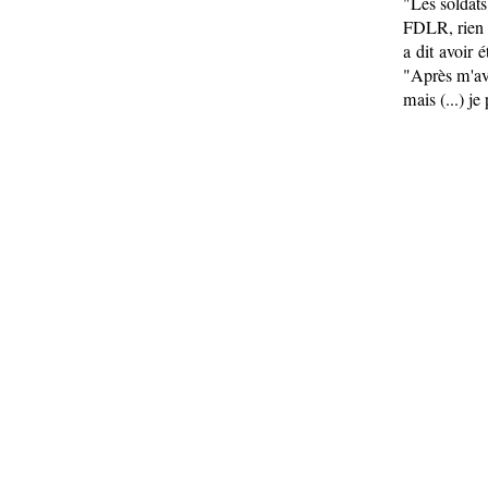
"Les soldats
FDLR, rien 
a dit avoir 
"Après m'avo
mais (...) j