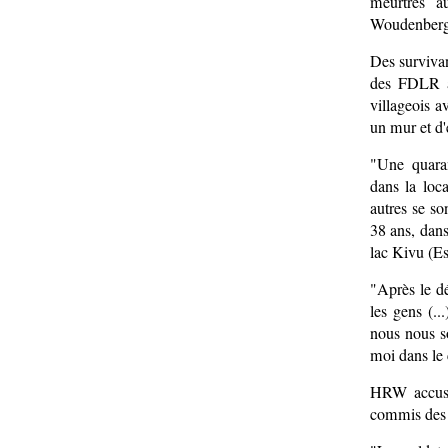
meurtres a
Woudenberg
Des surviva
des FDLR av
villageois a
un mur et d'
"Une quaran
dans la loc
autres se s
38 ans, dans
lac Kivu (Es
"Après le dé
les gens (..
nous nous s
moi dans le 
HRW accuse 
commis des e