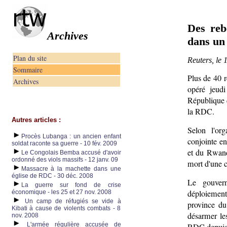
Des rebe
Archives
dans un
Plan du site
Reuters, le 
Sommaire
Plus de 40 r
Archives
opéré jeudi
République 
la RDC.
Autres articles :
Selon l'or
Procès Lubanga : un ancien enfant
conjointe e
soldat raconte sa guerre - 10 fév. 2009
et du Rwanda
Le Congolais Bemba accusé d'avoir
ordonné des viols massifs - 12 janv. 09
mort d'une c
Massacre à la machette dans une
église de RDC - 30 déc. 2008
Le gouvern
La guerre sur fond de crise
déploiement
économique - les 25 et 27 nov. 2008
Un camp de réfugiés se vide à
province d
Kibati à cause de violents combats - 8
désarmer le
nov. 2008
L'armée régulière accusée de
RDC depuis 