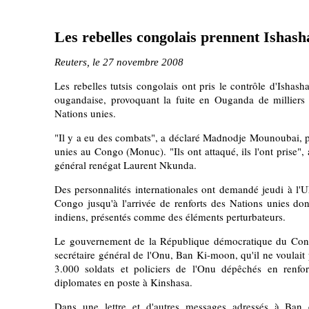
Les rebelles congolais prennent Ishasha
Reuters, le 27 novembre 2008
Les rebelles tutsis congolais ont pris le contrôle d'Ishasha
ougandaise, provoquant la fuite en Ouganda de milliers 
Nations unies.
"Il y a eu des combats", a déclaré Madnodje Mounoubai, p
unies au Congo (Monuc). "Ils ont attaqué, ils l'ont prise", 
général renégat Laurent Nkunda.
Des personnalités internationales ont demandé jeudi à l'U
Congo jusqu'à l'arrivée de renforts des Nations unies don
indiens, présentés comme des éléments perturbateurs.
Le gouvernement de la République démocratique du Cong
secrétaire général de l'Onu, Ban Ki-moon, qu'il ne voulait 
3.000 soldats et policiers de l'Onu dépêchés en renfor
diplomates en poste à Kinshasa.
Dans une lettre et d'autres messages adressés à Ban 