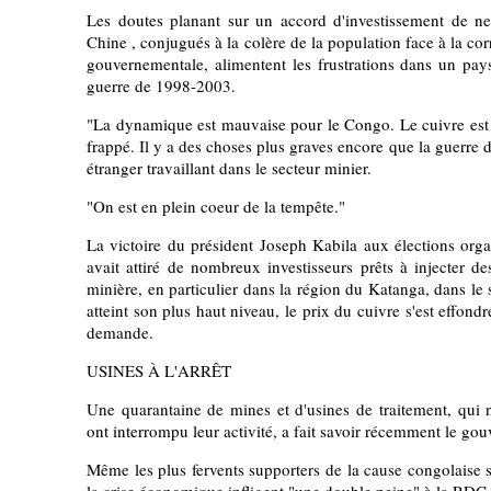
Les doutes planant sur un accord d'investissement de neu
Chine , conjugués à la colère de la population face à la cor
gouvernementale, alimentent les frustrations dans un pays
guerre de 1998-2003.
"La dynamique est mauvaise pour le Congo. Le cuivre est à l
frappé. Il y a des choses plus graves encore que la guerre 
étranger travaillant dans le secteur minier.
"On est en plein coeur de la tempête."
La victoire du président Joseph Kabila aux élections org
avait attiré de nombreux investisseurs prêts à injecter des
minière, en particulier dans la région du Katanga, dans le s
atteint son plus haut niveau, le prix du cuivre s'est effon
demande.
USINES À L'ARRÊT
Une quarantaine de mines et d'usines de traitement, qui n
ont interrompu leur activité, a fait savoir récemment le go
Même les plus fervents supporters de la cause congolaise s
la crise économique infligent "une double peine" à la RDC.