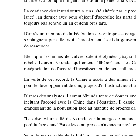
La confiance des investisseurs a aussi été altérée par le pr
lancé l'an dernier avec pour objectif d'accroître les parts d
toujours pas achevé un an et demi plus tard.
D'après un membre de la Fédération des entreprises congo
se plaignent par ailleurs du harcèlement fiscal du gouve
de ressources.
Bien que les mines de cuivre soient éloignées géograp
rebelle Laurent Nkunda, qui entend "libérer" tous les Co
renégociation de l'accord d'investissement de neuf milliard
En vertu de cet accord, la Chine a accès à des mines et 
pour le développement de cinq projets d'infrastructures str
D'après des analystes, Laurent Nkunda tente de donner un
incluant l'accord avec la Chine dans l'équation. Il essai
grandissant de la population face au manque de progrès dans
"La crise est un allié de Nkunda car la marge de manoeuv
perd la face dans l'Est et les cinq projets n'avancent pas", 
Selon le responsable de la FEC, un premier investissement