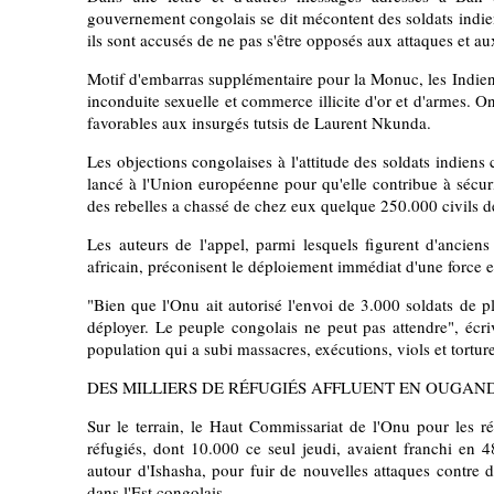
gouvernement congolais se dit mécontent des soldats indi
ils sont accusés de ne pas s'être opposés aux attaques et a
Motif d'embarras supplémentaire pour la Monuc, les Indiens 
inconduite sexuelle et commerce illicite d'or et d'armes. O
favorables aux insurgés tutsis de Laurent Nkunda.
Les objections congolaises à l'attitude des soldats indiens
lancé à l'Union européenne pour qu'elle contribue à sécuri
des rebelles a chassé de chez eux quelque 250.000 civils d
Les auteurs de l'appel, parmi lesquels figurent d'anciens
africain, préconisent le déploiement immédiat d'une force 
"Bien que l'Onu ait autorisé l'envoi de 3.000 soldats de pl
déployer. Le peuple congolais ne peut pas attendre", écri
population qui a subi massacres, exécutions, viols et tortur
DES MILLIERS DE RÉFUGIÉS AFFLUENT EN OUGAN
Sur le terrain, le Haut Commissariat de l'Onu pour les
réfugiés, dont 10.000 ce seul jeudi, avaient franchi en 4
autour d'Ishasha, pour fuir de nouvelles attaques contre 
dans l'Est congolais.