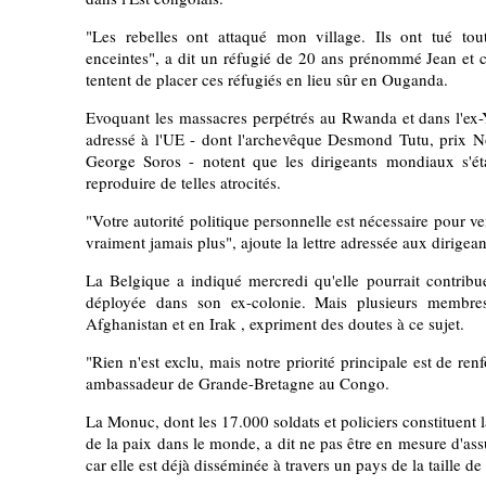
"Les rebelles ont attaqué mon village. Ils ont tué t
enceintes", a dit un réfugié de 20 ans prénommé Jean et 
tentent de placer ces réfugiés en lieu sûr en Ouganda.
Evoquant les massacres perpétrés au Rwanda et dans l'ex-Y
adressé à l'UE - dont l'archevêque Desmond Tutu, prix No
George Soros - notent que les dirigeants mondiaux s'ét
reproduire de telles atrocités.
"Votre autorité politique personnelle est nécessaire pour veil
vraiment jamais plus", ajoute la lettre adressée aux dirigea
La Belgique a indiqué mercredi qu'elle pourrait contribu
déployée dans son ex-colonie. Mais plusieurs membre
Afghanistan et en Irak , expriment des doutes à ce sujet.
"Rien n'est exclu, mais notre priorité principale est de re
ambassadeur de Grande-Bretagne au Congo.
La Monuc, dont les 17.000 soldats et policiers constituent 
de la paix dans le monde, a dit ne pas être en mesure d'ass
car elle est déjà disséminée à travers un pays de la taille d