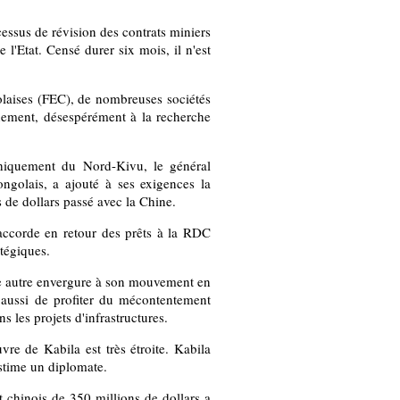
ocessus de révision des contrats miniers
e l'Etat. Censé durer six mois, il n'est
laises (FEC), de nombreuses sociétés
rnement, désespérément à la recherche
hiquement du Nord-Kivu, le général
ngolais, a ajouté à ses exigences la
s de dollars passé avec la Chine.
accorde en retour des prêts à la RDC
atégiques.
e autre envergure à son mouvement en
e aussi de profiter du mécontentement
 les projets d'infrastructures.
re de Kabila est très étroite. Kabila
estime un diplomate.
 chinois de 350 millions de dollars a