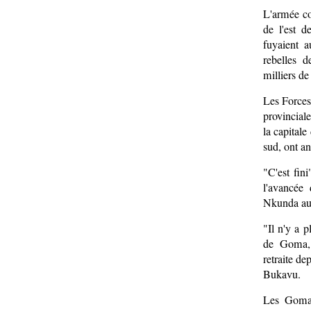
L'armée co
de l'est 
fuyaient a
rebelles 
milliers de
Les Force
provincial
la capital
sud, ont an
"C'est fin
l'avancée
Nkunda au
"Il n'y a p
de Goma, 
retraite d
Bukavu.
Les Gomat