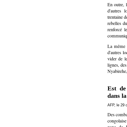
En outre, 
d'autres 
trentaine 
rebelles 
renforcé l
communiqu
La même s
d'autres l
vider de l
lignes, de
Nyabirehe,
Est de
dans l
AFP, le 29 
Des combat
congolais