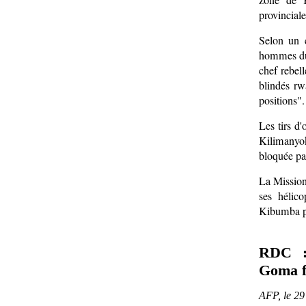
zone de 
provinciale
Selon un 
hommes du 
chef rebel
blindés rw
positions".
Les tirs d'
Kilimanyok
bloquée p
La Mission
ses hélic
Kibumba po
RDC : 
Goma fa
AFP, le 29