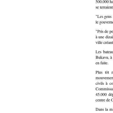
500.000 ha
se terraien
"Les gens 
le gouvern
"Pris de p
à une diza
ville créan
Les bateau
Bukavu, à l
en fuite.
Plus tôt 
mouvement
civils à c
Commissar
45.000 dé
centre de G
Dans la ma