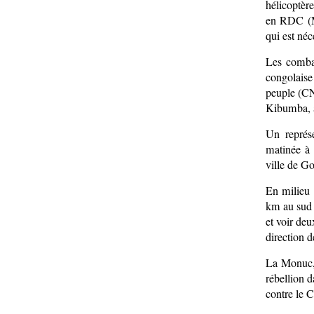
hélicoptèr
en RDC (M
qui est néc
Les combat
congolaise
peuple (CN
Kibumba, 
Un représ
matinée à 
ville de Go
En milieu 
km au sud 
et voir de
direction d
La Monuc,
rébellion d
contre le 