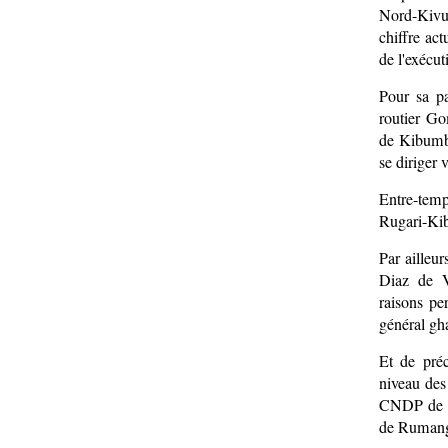
Nord-Kivu,
chiffre ac
de l'exécut
Pour sa p
routier Go
de Kibumba
se diriger 
Entre-temp
Rugari-Ki
Par ailleu
Diaz de V
raisons pe
général gh
Et de pré
niveau des
CNDP de L
de Rumang