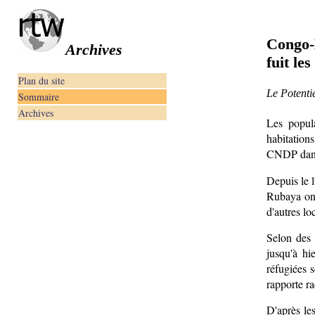
Congo-
Archives
fuit le
Plan du site
Le Potenti
Sommaire
Archives
Les popul
habitation
CNDP dans
Depuis le 
Rubaya ont
d'autres lo
Selon des 
jusqu'à hi
réfugiées 
rapporte r
D'après le