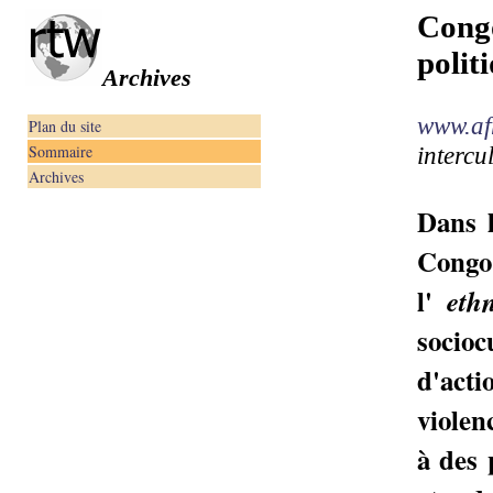
Cong
polit
Archives
www.af
Plan du site
Sommaire
intercu
Archives
Dans l
Congo,
l'
eth
socio
d'act
violen
à des 