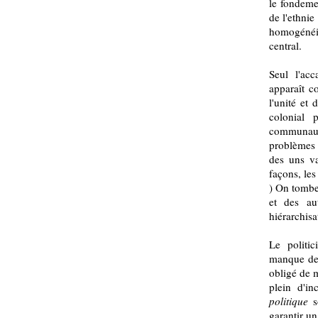
le fondeme
de l'ethnie
homogénéis
central.
Seul l'acc
apparaît c
l'unité et 
colonial 
communa
problèmes
des uns va
façons, les
) On tombe 
et des au
hiérarchisa
Le politi
manque de 
obligé de 
plein d'i
politique
s
garantir un