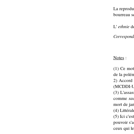
La reproduc
bourreau s
L'
ethnie
d
Corresponda
Notes
:
(1) Ce mot
de la polé
2) Accord
(MCDDI-UP
(3) L'assa
comme
sa
mort de ja
(4) Littéra
(5) Ici c'es
pouvoir s'a
ceux qui le