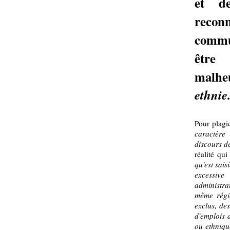
et de
reco
commun
être
malhe
ethnie
Pour plagie
caractère 
discours d
réalité qui
qu'est sais
excessive
administrat
même régio
exclus, de
d'emplois d
ou ethnique