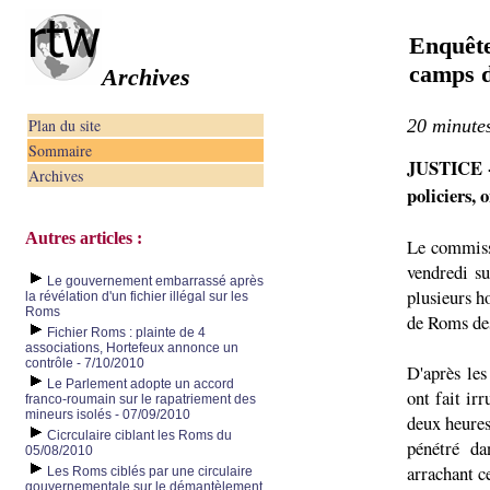
Enquête
camps 
Archives
Plan du site
20 minutes
Sommaire
JUSTICE -
Archives
policiers, 
Autres articles :
Le commissa
vendredi su
Le gouvernement embarrassé après
plusieurs h
la révélation d'un fichier illégal sur les
Roms
de Roms des
Fichier Roms : plainte de 4
associations, Hortefeux annonce un
contrôle - 7/10/2010
D'après les
Le Parlement adopte un accord
ont fait ir
franco-roumain sur le rapatriement des
mineurs isolés - 07/09/2010
deux heures
Cicrculaire ciblant les Roms du
pénétré da
05/08/2010
arrachant ce
Les Roms ciblés par une circulaire
gouvernementale sur le démantèlement