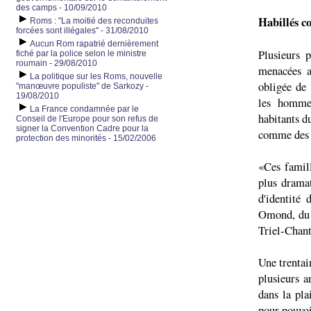
des camps - 10/09/2010
Habillés c
Roms : "La moitié des reconduites
forcées sont illégales" - 31/08/2010
Aucun Rom rapatrié dernièrement
Plusieurs 
fiché par la police selon le ministre
roumain - 29/08/2010
menacées a
La politique sur les Roms, nouvelle
obligée de 
"manœuvre populiste" de Sarkozy -
19/08/2010
les hommes
La France condamnée par le
habitants d
Conseil de l'Europe pour son refus de
signer la Convention Cadre pour la
comme des p
protection des minorités - 15/02/2006
«Ces famill
plus dramat
d'identité
Omond, du 
Triel-Chant
Une trentai
plusieurs a
dans la pla
pour pouvoi