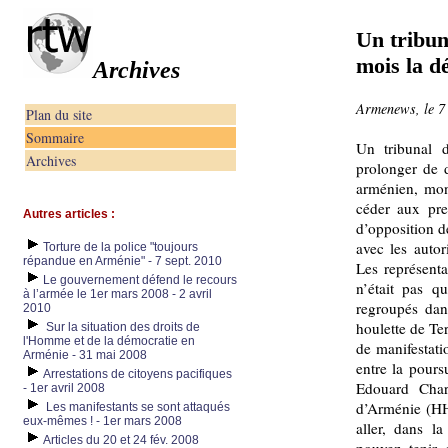
Un tribun
mois la d
Archives
Armenews, le 7
Plan du site
Sommaire
Un tribunal 
Archives
prolonger de 
arménien, mon
céder aux pr
Autres articles :
d’opposition d
avec les autor
Torture de la police "toujours
répandue en Arménie" - 7 sept. 2010
Les représenta
Le gouvernement défend le recours
n’était pas q
à l’armée le 1er mars 2008 - 2 avril
regroupés dan
2010
houlette de Te
Sur la situation des droits de
l'Homme et de la démocratie en
de manifestati
Arménie - 31 mai 2008
entre la pours
Arrestations de citoyens pacifiques
Edouard Char
- 1er avril 2008
d’Arménie (HHK
Les manifestants se sont attaqués
eux-mêmes ! - 1er mars 2008
aller, dans l
Articles du 20 et 24 fév. 2008