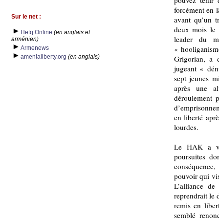
pouvez tenir
forcément en 
Sur le net :
avant qu’un t
deux mois le 
Hetq Online
(en anglais et
leader du m
arménien)
« hooliganisme
Armenews
amenialiberty.org
(en anglais)
Grigorian, a 
jugeant « dén
sept jeunes mi
après une al
déroulement p
d’emprisonneme
en liberté apr
lourdes.
Le HAK a viv
poursuites do
conséquence, 
pouvoir qui vis
L’alliance de 
reprendrait le 
remis en libe
semblé renonc