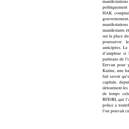
manifestatio
politiquement 
HAK comptait 
gouvernement.
manifestations
manifestants ét
sur la place du
poursuivre l
anticipées. Le
d’ampleur si 
partisans de l
Erevan pour y
Karine, une ha
fait savoir qu
capitale, depu
détournent les
de temps cela
RFE/RL qui l’a
police a toute
l’on pouvait ci