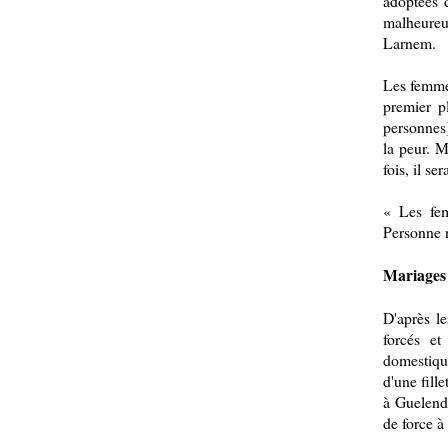
adoptées 
malheure
Larnem.
Les femmes
premier p
personnes]
la peur. M
fois, il se
« Les fem
Personne ne
Mariages 
D'après l
forcés e
domestiqu
d'une fill
à Guelende
de force 