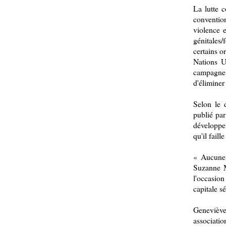
La lutte 
convention
violence e
génitales/
certains o
Nations U
campagne
d'éliminer
Selon le 
publié par
développem
qu'il faill
« Aucune 
Suzanne M
l'occasio
capitale s
Genevièv
associati