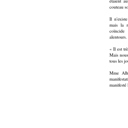
étaient a
couteau so
Il n'exist
mais la 
coïncide
alentours.
« Il est tr
Mais nous 
tous les jo
Mme Alha
manifest
manifesté l