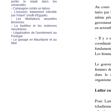
porter le niqab dans les
universités.
Au cours 
-
Campagne contre un tabou.
tuées par 
-
L'excision totalement interdite
par l'islam" (mufti d'Egypte)
même péri
-
Les Mutilations sexuelles
gravement
féminines
-
La tradition et les violences
en novemb
meurtrières
-
Légalisation de l'avortement au
Portugal
« Il y a 
-
Le gavage en Mauritanie et au
coordina
Mali.
fondamenta
Les femmes
Le gouver
femmes de
dans la 
organisme
Lutter co
Pour Lar
tchadienne