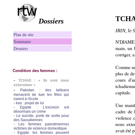
TCHAD
Dossiers
IRIN, le 
Plan du site
N'DJAMENA
Sommaire
main, un b
Dossiers
corriger, a
Comme une
Condition des femmes :
plus de de
cours d'u
-
TCHAD : « Ils vont nous
tchadienn
exterminer »
-
Pakistan : des talibans
capitale.
menacent de tuer les filles qui
iraient à l'école
-
Iran : projet de loi
Une manife
-
Egypte : L'excision est
cadre de 
désormais un crime
-
Le suicide, porte de sortie pour
violence 
des Saoudiennes
nous exte
-
Les femmes palestiniennes
victimes de violence domestique
avait été 
-
Egypte: les femmes peuvent