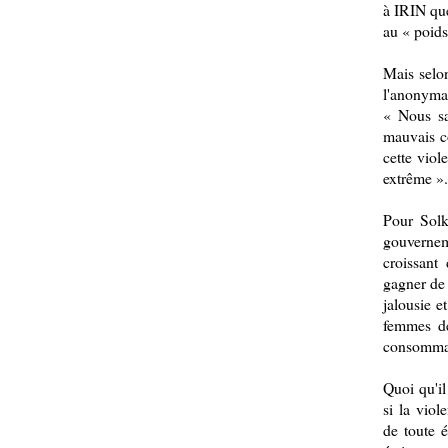
à IRIN que
au « poids
Mais selo
l'anonymat
« Nous sa
mauvais cô
cette viol
extrême ».
Pour Solk
gouvernem
croissant
gagner de 
jalousie e
femmes d
consommat
Quoi qu'i
si la viol
de toute é