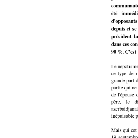
communauté 
été immédi
d'opposants
depuis et s
président la
dans ces con
90 %. C'est 
Le népotisme
ce type de r
grande part 
partie qui ne
de l'épouse 
père, le d
azerbaidjan
inépuisable p
Mais qui est 
19 septembr