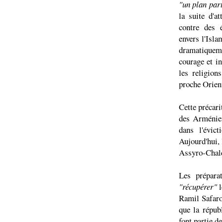
"un plan par
la suite d'a
contre des 
envers l'Isla
dramatiqueme
courage et i
les religion
proche Orien
Cette précari
des Arménie
dans l'évic
Aujourd'hui,
Assyro-Chald
Les prépara
"récupérer"
l
Ramil Safarov
que la répu
font partie de