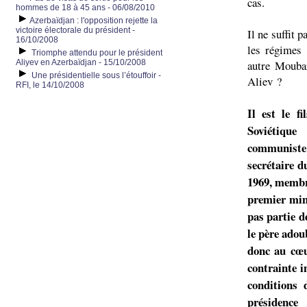
cas.
hommes de 18 à 45 ans - 06/08/2010
Azerbaïdjan : l'opposition rejette la
victoire électorale du président -
Il ne suffit 
16/10/2008
les régimes
Triomphe attendu pour le président
Aliyev en Azerbaïdjan - 15/10/2008
autre Moubar
Une présidentielle sous l’étouffoir -
Aliev ?
RFI, le 14/10/2008
Il est le f
Soviétique
communiste 
secrétaire 
1969, membr
premier min
pas partie d
le père adou
donc au cœu
contrainte i
conditions 
présidence