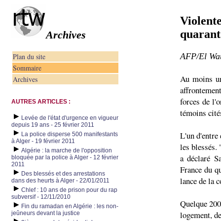
Violente
quarant
Archives
AFP/El Wat
Plan du site
Sommaire
Au moins un
Archives
affrontement
forces de l'
AUTRES ARTICLES :
témoins cité
Levée de l'état d'urgence en vigueur
depuis 19 ans - 25 février 2011
L'un d'entre
La police disperse 500 manifestants
à Alger - 19 février 2011
les blessés. 
Algérie : la marche de l'opposition
a déclaré S
bloquée par la police à Alger - 12 février
2011
France du qu
Des blessés et des arrestations
lance de la c
dans des heurts à Alger - 22/01/2011
Chlef : 10 ans de prison pour du rap
subversif - 12/11/2010
Quelque 200 
Fin du ramadan en Algérie : les non-
logement, de
jeûneurs devant la justice