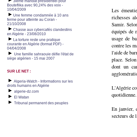
3ième mandat présidentiel pour
Bouteflika avec 90,24% des voix -
Les émeutie
10/04/2009
Une femme condamnée à 10 ans
richesses a
ferme pour atteinte au Coran -
Samir. Selo
21/10/2008
Chasse aux cybercafés clandestins
équipés de m
en Algérie - 23/08/2010
usage de ba
La torture reste une pratique
courante en Algérie (format PDF) -
contre les ma
04/04/2008
l'aide de bar
Une famille sahraouie défie l'état de
place. Selo
siège algérien - 15 mai 2007
dont un ca
SUR LE NET :
agglomératio
Algeria-Watch - Informations sur les
droits humains en Algérie
L'Algérie co
algerie-dz.com
quotidienne.
El Watan
Tribunal permanent des peuples
En janvier, 
secteurs de l