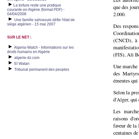
La torture reste une pratique
que des journ
courante en Algérie (format PDF) -
2.000.
04/04/2008
Une famille sahraouie défie l'état de
siège algérien - 15 mai 2007
Des responsa
Coordinati
SUR LE NET :
(CNCD), à l
manifestatio
Algeria-Watch - Informations sur les
droits humains en Algérie
(FIS), Ali B
algerie-dz.com
El Watan
Une marche é
Tribunal permanent des peuples
des Martyrs
émeutes qui q
Selon la pre
d'Alger, qui
Les marches
raisons d'o
faveur de la 
centaines de