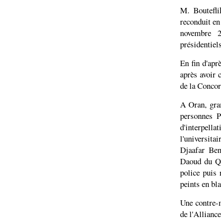
M. Boutefli
reconduit en 
novembre 2
présidentiel
En fin d'apr
après avoir 
de la Concor
A Oran, gran
personnes P
d'interpell
l'universit
Djaafar Be
Daoud du Qu
police puis
peints en bla
Une contre-
de l'Alliance