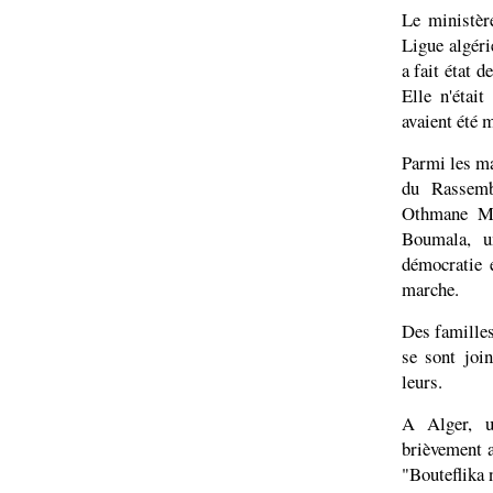
Le ministère
Ligue algér
a fait état 
Elle n'étai
avaient été 
Parmi les ma
du Rassemb
Othmane Ma
Boumala, u
démocratie 
marche.
Des familles
se sont join
leurs.
A Alger, u
brièvement a
"Bouteflika 