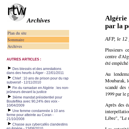
Algérie 
Archives
par la p
Plan du site
AFP, le 12 
Sommaire
Archives
Plusieurs c
centre d'Al
AUTRES ARTICLES :
été empêché 
Des blessés et des arrestations
Au lendema
dans des heurts à Alger - 22/01/2011
Chlef : 10 ans de prison pour du rap
Moubarak, le
subversif - 12/11/2010
scandé des 
Fin du ramadan en Algérie : les non-
jeûneurs devant la justice
1999 par le 
3ième mandat présidentiel pour
Bouteflika avec 90,24% des voix -
Après des éc
10/04/2009
interpellat
Une femme condamnée à 10 ans
ferme pour atteinte au Coran -
Libre", "Le 
21/10/2008
Chasse aux cybercafés clandestins
Les autorit
en Algérie - 23/08/2010