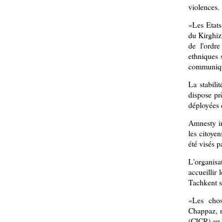
violences.
«Les Etats
du Kirghizi
de l'ordr
ethniques 
communiq
La stabili
dispose pr
déployées 
Amnesty in
les citoye
été visés p
L'organisa
accueillir 
Tachkent s
«Les chos
Chappaz, n
(CICR) au 