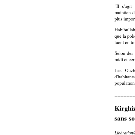
"Il s'agit
maintien d
plus import
Habibullah
que la poli
tuent en to
Selon des h
midi et cer
Les Ouzb
d'habitant
population
-------------
Kirghiz
sans s
Libération/