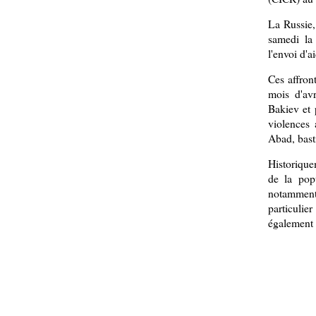
La Russie,
samedi la
l'envoi d'a
Ces affron
mois d'av
Bakiev et 
violences 
Abad, bast
Historique
de la popu
notamment 
particuli
également a