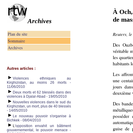
À Och,
de mas
Archives
Plan du site
Reuters, le
Sommaire
Des Ouzbe
Archives
véritable 
les quartie
habitants lo
Autres articles :
Les affron
Violences ethniques au
une centai
Kirghizistan, au moins 26 morts -
jours dan
11/06/2010
deuxième v
Deux morts et 62 blessés dans des
violences à Djalal-Abad - 19/05/2010
Nouvelles violences dans le sud du
Des bandes
Kirghizstan, un mort, plus de 40 blessés
métallique
- 14/05/2010
posséder 
Le nouveau pouvoir s'organise à
Bichkek - 08/04/2010
automatiq
L
'opposition envahit un bâtiment
guise de 
gouvernemental, le pouvoir menace -