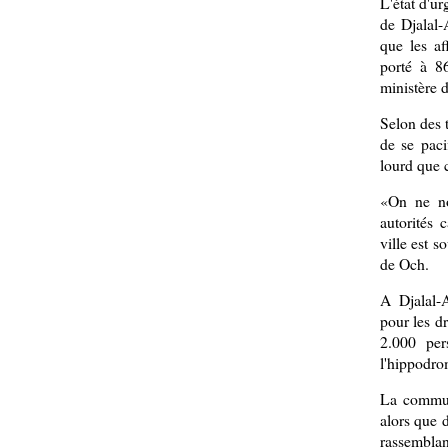
L'état d'ur
de Djalal-
que les af
porté à 8
ministère d
Selon des t
de se paci
lourd que c
«On ne no
autorités 
ville est s
de Och.
A Djalal-
pour les d
2.000 per
l'hippodrom
La commun
alors que d
rassemblan