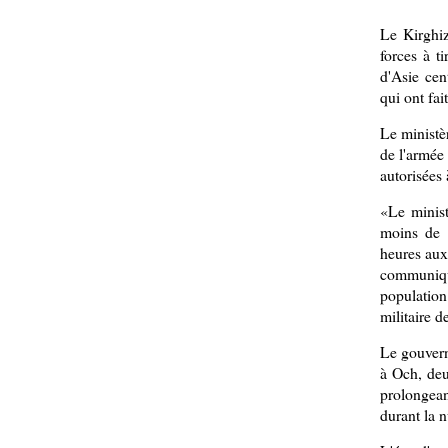
Le Kirghiz
forces à t
d'Asie cen
qui ont fa
Le ministèr
de l'armée 
autorisées 
«Le minist
moins de 
heures aux
communiqu
populatio
militaire d
Le gouvern
à Och, deu
prolongea
durant la n