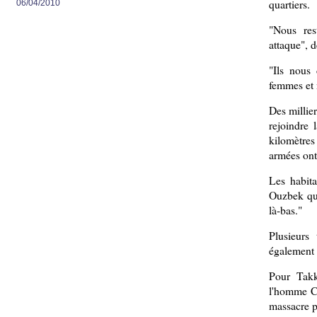
quartiers.
06/04/2010
"Nous res
attaque", 
"Ils nous 
femmes et 
Des millier
rejoindre 
kilomètres
armées ont 
Les habita
Ouzbek qu
là-bas."
Plusieurs
également 
Pour Takk
l'homme Ci
massacre po