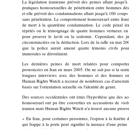
La législation iranienne prévoit des peines allant jusqu'
pratiques homosexuelles de pénétration entre hommes dè
et elle prévoit des condamnations allant jusqu'à 100 coups
sans pénétration. Le comportement homosexuel entre femme
de mort à la quatrième condamnation. Le code pénal ira
répétés ou le témoignage de quatre hommes vertueux en 
pour prouver le lavât ou la sodomie. Cependant, des ju
circonstanciées ou la déduction. Lors de la rafle en mai 200
que la police aurait amené quatre témoins civils po
immorales se déroulaient.
Les dernières peines de mort relatées pour comport
prononcées en Iran en mars 2005. On ne sait pas si la sent
longues interviews avec des hommes et des femmes en 
Human Rights Watch a recensé de nombreux cas d'arrestation
basés sur l'orientation sexuelle ou l'identité de genre.
Des sources occidentales ont émis l'hypothèse que des a
homosexuel ont pu être converties en accusations de viols
iranien mais Human Rights Watch n'a trouvé aucune preuve
« En Iran, pour certaines personnes, l'espion à la fenêtre
qui frappe à la porte peut signifier la menace d'une peine