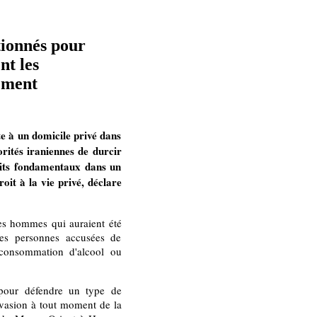
tionnés pour
nt les
lement
e à un domicile privé dans
orités iraniennes de durcir
roits fondamentaux dans un
roit à la vie privé, déclare
 les hommes qui auraient été
 les personnes accusées de
 consommation d'alcool ou
 pour défendre un type de
invasion à tout moment de la