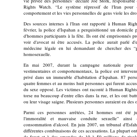
vie privée des personnes” déclare Joe Stork, responsab
Rights Watch. “Le système répressif de l'Iran pour co
comportement et les vies personnelles de gens viole les dr
Des sources internes à l'Iran ont rapporté à Human Rig
février, la police d'Ispahan a perquisitionné un domicile p
d'hommes participants à la fête. Ils ont été emprisonnés p
voir d'avocat ni être accusés. La police aurait parlé d
médecine légale en lui demandant de chercher des “p
homosexuelle.
En mai 2007, durant la campagne nationale pour fa
vestimentaires et comportementaux, la police est interven
privé dans un immeuble d'habitation d'Ispahan. 87 perso
quatre femmes et au moins huit personnes qui furent accus
du sexe opposé. Les victimes ont raconté à Human Rights
torse nu beaucoup d'entre elles dans la rue, et les ont bat
ou leur visage saigne. Plusieurs personnes auraient eu des o
Parmi ces personnes arrêtées, 24 hommes ont été jug
l'immoralité et mauvaise conduite sexuelle” ainsi
consommation d'alcool. En juin 2007, un tribunal d'Esfah
différentes combinaisons de ces accusations. La plupart o
de fouet et à des amendes de 10 à 50 millions de riya