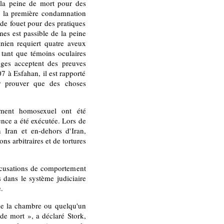
à la peine de mort pour des
s la première condamnation
 de fouet pour des pratiques
s est passible de la peine
nien requiert quatre aveux
tant que témoins oculaires
ges acceptent des preuves
7 à Esfahan, il est rapporté
ur prouver que des choses
ement homosexuel ont été
ence a été exécutée. Lors de
Iran et en-dehors d'Iran,
s arbitraires et de tortures
ccusations de comportement
 dans le système judiciaire
.
 de la chambre ou quelqu'un
 de mort », a déclaré Stork,