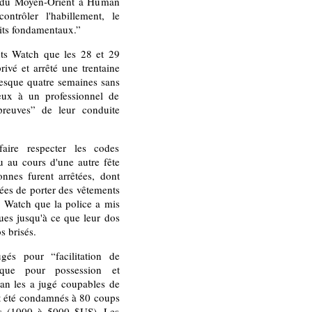
le du Moyen-Orient à Human
ntrôler l'habillement, le
oits fondamentaux.”
hts Watch que les 28 et 29
rivé et arrêté une trentaine
resque quatre semaines sans
'eux à un professionnel de
reuves” de leur conduite
ire respecter les codes
u au cours d'une autre fête
nnes furent arrêtées, dont
ées de porter des vêtements
 Watch que la police a mis
tues jusqu'à ce que leur dos
s brisés.
és pour “facilitation de
 que pour possession et
an les a jugé coupables de
nt été condamnés à 80 coups
ls (1000 à 5000 $US). Les