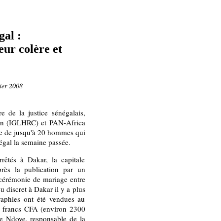
gal :
ur colère et
ier 2008
e de la justice sénégalais,
on (IGLHRC) et PAN-Africa
le de jusqu'à 20 hommes qui
égal la semaine passée.
êtés à Dakar, la capitale
près la publication par un
 cérémonie de mariage entre
 discret à Dakar il y a plus
raphies ont été vendues au
0 francs CFA (environ 2300
ne Ndoye, responsable de la