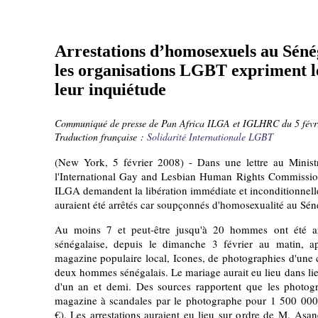
Arrestations d’homosexuels au Séné
les organisations LGBT expriment le
leur inquiétude
Communiqué de presse de Pan Africa ILGA et IGLHRC du 5 févr
Traduction française :
Solidarité Internationale LGBT
(New York, 5 février 2008) - Dans une lettre au Ministr
l'International Gay and Lesbian Human Rights Commissi
ILGA demandent la libération immédiate et inconditionnel
auraient été arrêtés car soupçonnés d'homosexualité au Sén
Au moins 7 et peut-être jusqu'à 20 hommes ont été arr
sénégalaise, depuis le dimanche 3 février au matin, a
magazine populaire local, Icones, de photographies d'une
deux hommes sénégalais. Le mariage aurait eu lieu dans lieu
d'un an et demi. Des sources rapportent que les photog
magazine à scandales par le photographe pour 1 500 00
€). Les arrestations auraient eu lieu sur ordre de M. Asa