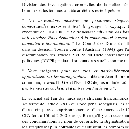
Division des investigations criminelles de la police sé
hommes et les femmes ont été arrété-e-s reste à préciser.
“
Les arrestations massives de personnes simplem
homosexuelles terrorisent tout le groupe
”, explique P
exécutive de l'IGLHRC. “
Le traitement inhumain des hom
doit s'arrêter. Nous demandons à la communauté internati
humanitaire international.
” Le Comité des Droits de l
dans sa décision Toonen contre l'Australie (1994) que l'ac
discrimination des articles 2 et 26 du Pacte internationale 
politiques (ICCPR) incluait l'orientation sexuelle comme mo
“
Nous craignons pour nos vies, et particulièreme
apparaissent sur les photographies
” déclare Jean R., un m
communiqué avec l'ILGA et l'IGLHRC depuis un hôtel où il
d'entre nous se cachent et d'autres ont fuit le pays
”.
Le Sénégal est l'un des rares pays africains francophones 
Au terme de l'article 3.913 du Code pénal sénégalais, les 
d'un à cinq ans d'emprisonnement et d'une amende de 1
CFA (entre 150 et 2 300 euros). Bien qu'il y ait occasionn
des condamnations au nom de cet article, la stigmatisation
les attaques les plus courantes que subissent les homosexue