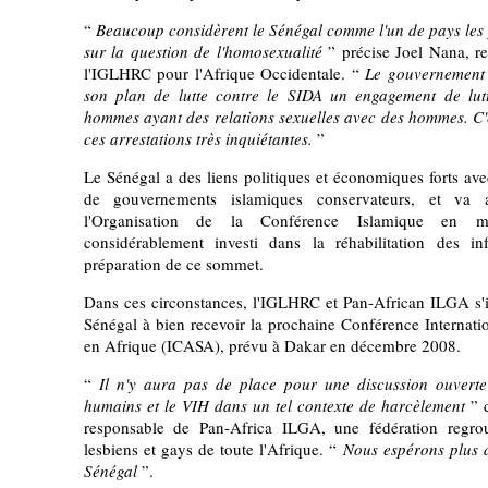
“
Beaucoup considèrent le Sénégal comme l'un de pays les p
sur la question de l'homosexualité
” précise Joel Nana, 
l'IGLHRC pour l'Afrique Occidentale. “
Le gouvernement 
son plan de lutte contre le SIDA un engagement de lut
hommes ayant des relations sexuelles avec des hommes. C
ces arrestations très inquiétantes.
”
Le Sénégal a des liens politiques et économiques forts ave
de gouvernements islamiques conservateurs, et va 
l'Organisation de la Conférence Islamique en 
considérablement investi dans la réhabilitation des i
préparation de ce sommet.
Dans ces circonstances, l'IGLHRC et Pan-African ILGA s'i
Sénégal à bien recevoir la prochaine Conférence Internatio
en Afrique (ICASA), prévu à Dakar en décembre 2008.
“
Il n'y aura pas de place pour une discussion ouverte 
humains et le VIH dans un tel contexte de harcèlement
” 
responsable de Pan-Africa ILGA, une fédération regr
lesbiens et gays de toute l'Afrique. “
Nous espérons plus 
Sénégal
”.