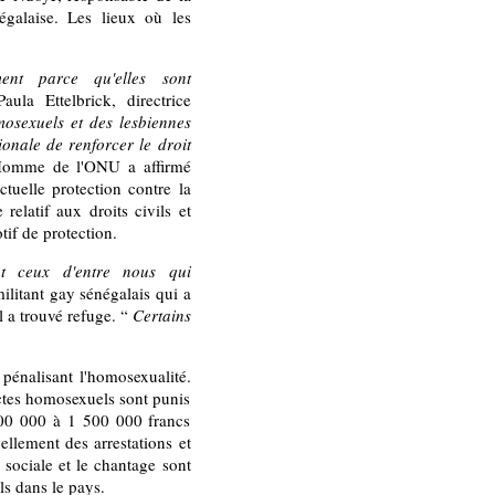
négalaise. Les lieux où les
ent parce qu'elles sont
aula Ettelbrick, directrice
osexuels et des lesbiennes
onale de renforcer le droit
'Homme de l'ONU a affirmé
tuelle protection contre la
relatif aux droits civils et
tif de protection.
nt ceux d'entre nous qui
ilitant gay sénégalais qui a
 a trouvé refuge. “
Certains
pénalisant l'homosexualité.
actes homosexuels sont punis
00 000 à 1 500 000 francs
ellement des arrestations et
 sociale et le chantage sont
ls dans le pays.