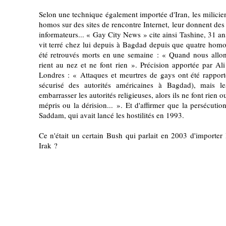
Selon une technique également importée d'Iran, les milicien
homos sur des sites de rencontre Internet, leur donnent de
informateurs... « Gay City News » cite ainsi Tashine, 31 a
vit terré chez lui depuis à Bagdad depuis que quatre hom
été retrouvés morts en une semaine : « Quand nous allons
rient au nez et ne font rien ». Précision apportée par Ali
Londres : « Attaques et meurtres de gays ont été rappor
sécurisé des autorités américaines à Bagdad), mais l
embarrasser les autorités religieuses, alors ils ne font rien ou
mépris ou la dérision... ». Et d'affirmer que la persécut
Saddam, qui avait lancé les hostilités en 1993.
Ce n'était un certain Bush qui parlait en 2003 d'importer 
Irak ?