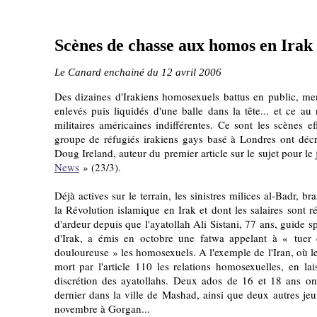
Scènes de chasse aux homos en Irak
Le Canard enchainé du 12 avril 2006
Des dizaines d'Irakiens homosexuels battus en public, me
enlevés puis liquidés d'une balle dans la tête... et ce au
militaires américaines indifférentes. Ce sont les scènes 
groupe de réfugiés irakiens gays basé à Londres ont décr
Doug Ireland, auteur du premier article sur le sujet pour l
News
» (23/3).
Déjà actives sur le terrain, les sinistres milices al-Badr, 
la Révolution islamique en Irak et dont les salaires sont 
d'ardeur depuis que l'ayatollah Ali Sistani, 77 ans, guide s
d'Irak, a émis en octobre une fatwa appelant à « tuer 
douloureuse » les homosexuels. A l'exemple de l'Iran, où l
mort par l'article 110 les relations homosexuelles, en la
discrétion des ayatollahs. Deux ados de 16 et 18 ans ont
dernier dans la ville de Mashad, ainsi que deux autres je
novembre à Gorgan...