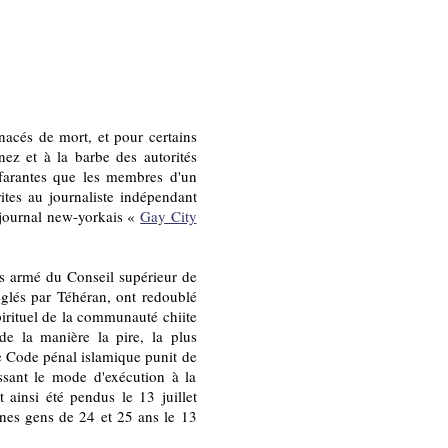
nacés de mort, et pour certains
 nez et à la barbe des autorités
effarantes que les membres d'un
ites au journaliste indépendant
e journal new-yorkais «
Gay City
bras armé du Conseil supérieur de
réglés par Téhéran, ont redoublé
pirituel de la communauté chiite
de la manière la pire, la plus
e Code pénal islamique punit de
issant le mode d'exécution à la
 ainsi été pendus le 13 juillet
unes gens de 24 et 25 ans le 13