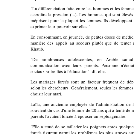
"La différenciation faite entre les hommes et les femm
accroître la pression (...). Les hommes qui sont élevés 
méprisent pour la plupart les femmes. Ils développent
exprimer leur pouvoir sur elles."
En consommant, en journée, de petites doses de médica
manière des appels au secours plutôt que de tenter r
Khatib.
"De nombreuses adolescentes, en Arabie saoud
communication avec leurs parents. Personne n'écou
sociaux voire liés à l'éducation", dit-elle.
Les mariages forcés sont un facteur fréquent de dép
selon les chercheurs. Généralement, seules les femmes 
choisir leur mari.
Laïla, une ancienne employée de l'administration de 
souvient du cas d'une femme de 20 ans qui a tenté de me
parents l'avaient forcée à épouser un septuagénaire.
"Elle a tenté de se taillader les poignets après quelq
forcés figurent parmi les problèmes les plus graves au