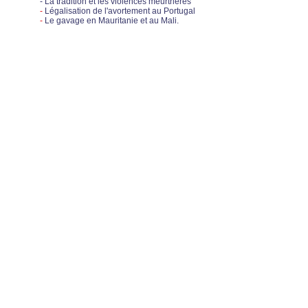
- La tradition et les violences meurtrières
-
Légalisation de l'avortement au Portugal
-
Le gavage en Mauritanie et au Mali.