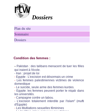
Dossiers
Plan du site
Sommaire
Dossiers
Condition des femmes :
-
Pakistan : des talibans menacent de tuer les filles
qui iraient à l'école.
-
Iran : projet de loi
-
Egypte : L'excision est désormais un crime
-
Les femmes palestiniennes victimes de violence
domestique
-
Le suicide, seule arme des femmes kurdes.
-
Egypte: les femmes peuvent porter le niqab dans
les universités.
-
Campagne contre un tabou.
- L'excision totalement interdite par l'islam" (mufti
d'Egypte)
-
Les Mutilations sexuelles féminines