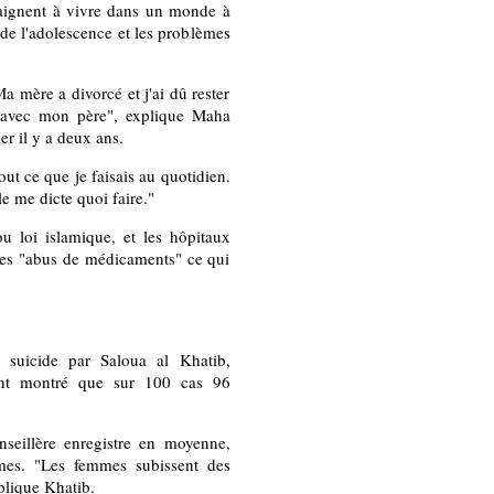
raignent à vivre dans un monde à
es de l'adolescence et les problèmes
a mère a divorcé et j'ai dû rester
t avec mon père", explique Maha
er il y a deux ans.
out ce que je faisais au quotidien.
e me dicte quoi faire."
u loi islamique, et les hôpitaux
des "abus de médicaments" ce qui
suicide par Saloua al Khatib,
ant montré que sur 100 cas 96
nseillère enregistre en moyenne,
mes. "Les femmes subissent des
plique Khatib.