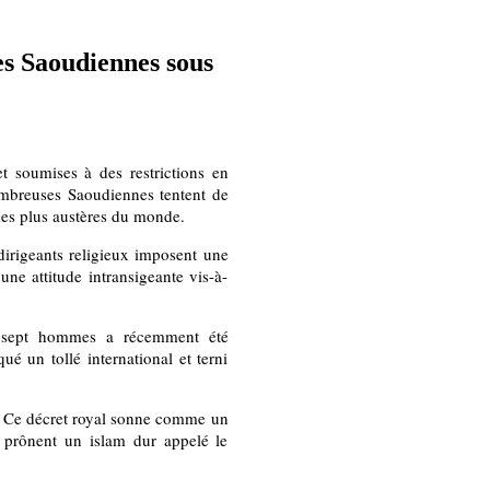
des Saoudiennes sous
 soumises à des restrictions en
ombreuses Saoudiennes tentent de
 les plus austères du monde.
dirigeants religieux imposent une
ne attitude intransigeante vis-à-
r sept hommes a récemment été
é un tollé international et terni
e. Ce décret royal sonne comme un
i prônent un islam dur appelé le