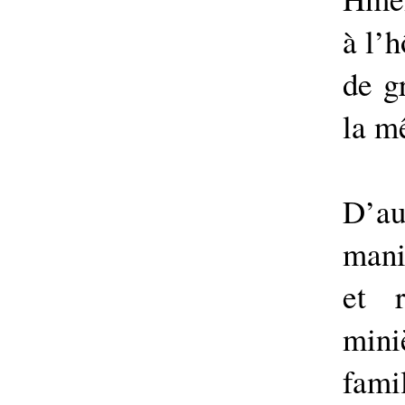
à l’h
de g
la m
D’a
mani
et r
mini
fam