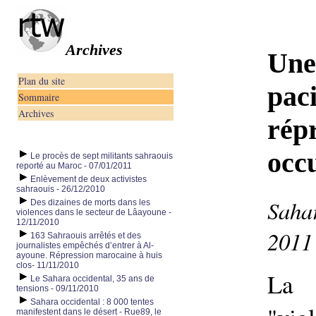
Archives
Une
Plan du site
pac
Sommaire
Archives
rép
occ
Le procès de sept militants sahraouis
reporté au Maroc - 07/01/2011
Enlèvement de deux activistes
sahraouis - 26/12/2010
Sahar
Des dizaines de morts dans les
violences dans le secteur de Lâayoune -
12/11/2010
2011
163 Sahraouis arrêtés et des
journalistes empêchés d’entrer à Al-
ayoune. Répression marocaine à huis
clos- 11/11/2010
La 
Le Sahara occidental, 35 ans de
tensions - 09/11/2010
Sahara occidental : 8 000 tentes
manifestent dans le désert - Rue89, le