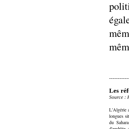
poli
égal
même
même
-----------
Les réf
Source : 
L'Algérie 
longues si
du Sahara
d'emblée 