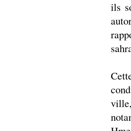
ils s
aut
rapp
sahr
Cett
cond
ville
not
Hmei