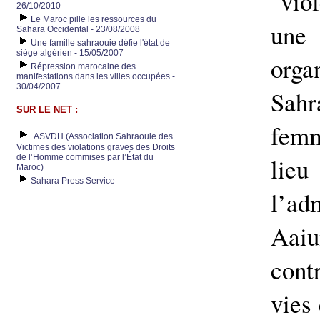
"vio
26/10/2010
Le Maroc pille les ressources du
une 
Sahara Occidental - 23/08/2008
Une famille sahraouie défie l'état de
siège algérien - 15/05/2007
orga
Répression marocaine des
manifestations dans les villes occupées -
30/04/2007
Sahr
SUR LE NET :
femm
ASVDH (Association Sahraouie des
Victimes des violations graves des Droits
de l’Homme commises par l’État du
lieu
Maroc)
Sahara Press Service
l’adm
Aaiu
cont
vies 