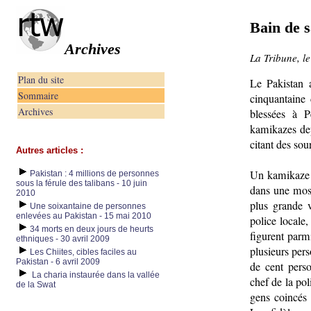
Bain de 
Archives
La Tribune, l
Plan du site
Le Pakistan 
Sommaire
cinquantaine 
Archives
blessées à P
kamikazes dep
citant des sou
Autres articles :
Un kamikaze a
Pakistan : 4 millions de personnes
sous la férule des talibans - 10 juin
dans une mos
2010
plus grande v
Une soixantaine de personnes
enlevées au Pakistan - 15 mai 2010
police locale
34 morts en deux jours de heurts
figurent parmi
ethniques - 30 avril 2009
plusieurs per
Les Chiites, cibles faciles au
Pakistan - 6 avril 2009
de cent pers
La charia instaurée dans la vallée
chef de la poli
de la Swat
gens coincés 