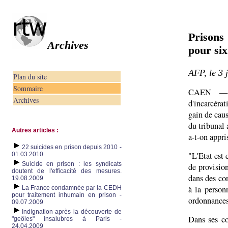
Prisons
Archives
pour six
AFP, le 3 
Plan du site
Sommaire
CAEN — S
Archives
d'incarcéra
gain de caus
du tribunal 
Autres articles :
a-t-on appri
22 suicides en prison depuis 2010 -
"L'Etat est
01.03.2010
Suicide en prison : les syndicats
de provision
doutent de l'efficacité des mesures.
dans des con
19.08.2009
à la person
La France condamnée par la CEDH
pour traitement inhumain en prison -
ordonnances
09.07.2009
Indignation après la découverte de
Dans ses co
"geôles" insalubres à Paris -
24.04.2009