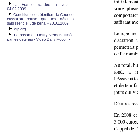
initialemen
La France gardée à vue -
voire plusi
04.02.2009
comportaien
Conditions de détention : la Cour de
cassation refuse que les détenus
suffisant av
saisissent le juge pénal - 20.01.2009
oip.org
Le juge ment
La prison de Fleury-Mérogis filmée
d'aération
par les détenus - Vidéo Daily Motion -
permettait 
de l'air amb
Au total, hu
fond, a i
l'Associatio
et de leur f
jours qui vi
D'autres rec
En 2008 et
3.000 euros,
d'appel de 