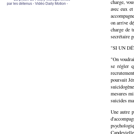
charge, vou
par les détenus - Vidéo Daily Motion -
avec eux et
accompagner
on arrive dé
charge de t
secrétaire g
"SI UN DÉ
"On voudrai
se régler q
recrutemen
poursuit Jé
suicidogène
mesures mise
suicides mai
Une autre p
d'accompa
psychologi
Capdevielle