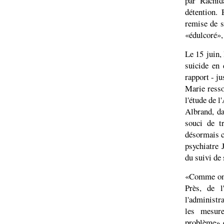
par Rachid
détention. 
remise de s
«édulcoré», 
Le 15 juin, 
suicide en 
rapport - ju
Marie resso
l'étude de l
Albrand, da
souci de t
désormais co
psychiatre 
du suivi de 
«Comme on s
Près, de l
l'administra
les mesur
problème» 