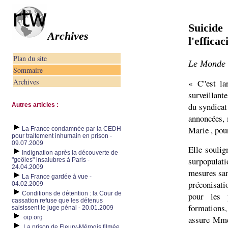
Suicide
Archives
l'effica
Plan du site
Le Monde ,
Sommaire
Archives
« C''est la
surveillante
du syndicat
Autres articles :
annoncées, 
Marie , pour
La France condamnée par la CEDH
pour traitement inhumain en prison -
09.07.2009
Elle soulig
Indignation après la découverte de
surpopulati
"geôles" insalubres à Paris -
24.04.2009
mesures sans
La France gardée à vue -
préconisati
04.02.2009
Conditions de détention : la Cour de
pour les 
cassation refuse que les détenus
formations,
saisissent le juge pénal - 20.01.2009
oip.org
assure Mme
La prison de Fleury-Mérogis filmée