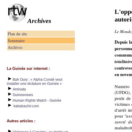
L'opp
autori
Archives
Le Monde, 
Plan du site
Sommaire
Depuis la
Archives
personnal
communau
totalitair
controver
La Guinée sur internet :
en novem
Bah Oury : « Alpha Condé veut
installer une dictature en Guinée »
Numéro 
Aminata
(UFDG), f
Guineenews
peule de
Human Rights Watch - Guinée
victimes
kababachir.com
d'arrêt i
pour
"ass
Autres articles :
sureté de
maladroit