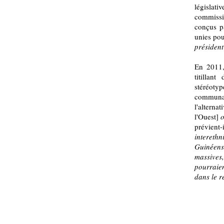
législat
commissio
conçus p
unies po
président
En 2011,
titillan
stéréot
communa
l'alterna
l'Ouest]
o
prévient-i
intereth
Guinéens 
massives
pourraien
dans le r