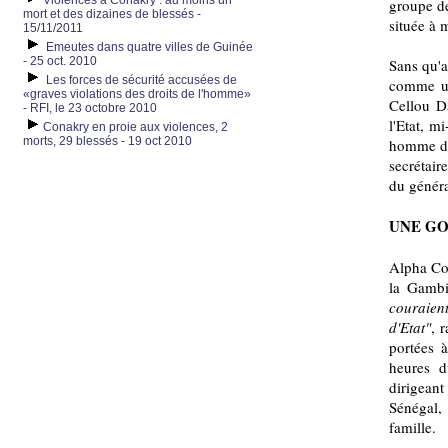
Violences à Conakry : au moins un
groupe de
mort et des dizaines de blessés -
située à 
15/11/2011
Emeutes dans quatre villes de Guinée
- 25 oct. 2010
Sans qu'a
Les forces de sécurité accusées de
comme un
«graves violations des droits de l'homme»
Cellou D
- RFI, le 23 octobre 2010
l'Etat, m
Conakry en proie aux violences, 2
morts, 29 blessés - 19 oct 2010
homme d'a
secrétair
du génér
UNE GO
Alpha Con
la Gambi
couraient
d'Etat"
, 
portées 
heures d
dirigean
Sénégal,
famille.