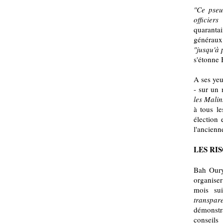
"Ce pseu
officier
quarantai
généraux
"jusqu'à 
s'étonne 
A ses yeu
- sur un
les Malin
à tous le
élection
l'ancienn
LES RI
Bah Oury
organiser
mois su
transpar
démonstra
conseils