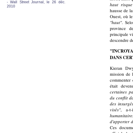
- Wall Street Journal, le 26 déc.
haut risque
2010
hausse de la
Ouest, où l
"haut"
. Sel
province d
principale vi
descendre 
"INCROY
DANS CER
Kieran Dwy
mission de 
commenter c
était deve
certaines p
du conflit d
des insurgés
visés"
, a-t
humanitair
d'apporter 
Ces documen