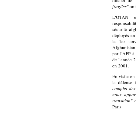
officiel d
fragiles"
ont
L'OTAN en
responsabili
sécurité af
déployés en 
le 1er jan
Afghanistan
par l'AFP à 
de l'année 2
en 2001.
En visite en
la défense 
complet des 
nous appor
transition"
e
Paris.