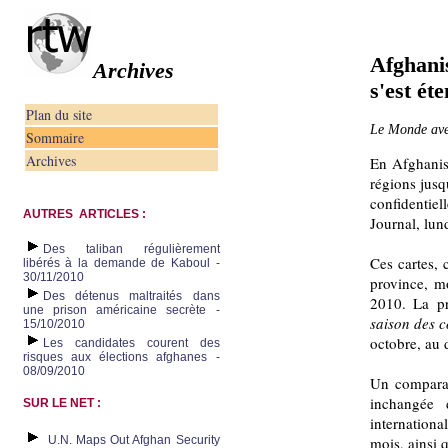
Afghanis
Archives
s'est ét
Plan du site
Le Monde ave
Sommaire
Archives
En Afghanist
régions jusq
confidentiel
AUTRES ARTICLES :
Journal, lun
Des taliban régulièrement
Ces cartes, 
libérés à la demande de Kaboul -
30/11/2010
province, m
Des détenus maltraités dans
2010. La pr
une prison américaine secrète -
saison des 
15/10/2010
octobre, au d
Les candidates courent des
risques aux élections afghanes -
08/09/2010
Un comparat
inchangée 
SUR LE NET :
internationa
U.N. Maps Out Afghan Security
mois, ainsi 