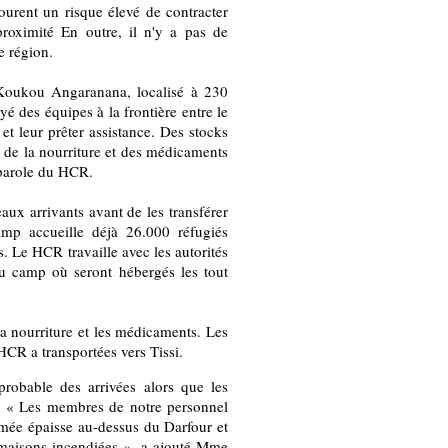
courent un risque élevé de contracter
proximité En outre, il n'y a pas de
e région.
 Koukou Angaranana, localisé à 230
é des équipes à la frontière entre le
et leur prêter assistance. Des stocks
, de la nourriture et des médicaments
-parole du HCR.
ux arrivants avant de les transférer
mp accueille déjà 26.000 réfugiés
. Le HCR travaille avec les autorités
u camp où seront hébergés les tout
la nourriture et les médicaments. Les
 HCR a transportées vers Tissi.
robable des arrivées alors que les
re. « Les membres de notre personnel
umée épaisse au-dessus du Darfour et
e maisons incendiées », a ajouté Mme