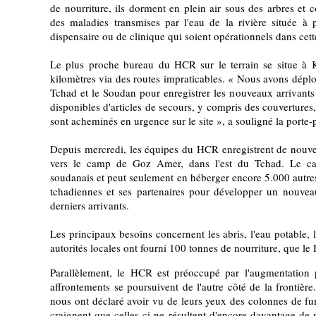
de nourriture, ils dorment en plein air sous des arbres et 
des maladies transmises par l'eau de la rivière située à 
dispensaire ou de clinique qui soient opérationnels dans cett
Le plus proche bureau du HCR sur le terrain se situe à
kilomètres via des routes impraticables. « Nous avons déploy
Tchad et le Soudan pour enregistrer les nouveaux arrivants 
disponibles d'articles de secours, y compris des couvertures
sont acheminés en urgence sur le site », a souligné la porte
Depuis mercredi, les équipes du HCR enregistrent de nouvea
vers le camp de Goz Amer, dans l'est du Tchad. Le ca
soudanais et peut seulement en héberger encore 5.000 autres
tchadiennes et ses partenaires pour développer un nouvea
derniers arrivants.
Les principaux besoins concernent les abris, l'eau potable, 
autorités locales ont fourni 100 tonnes de nourriture, que le
Parallèlement, le HCR est préoccupé par l'augmentation p
affrontements se poursuivent de l'autre côté de la frontiè
nous ont déclaré avoir vu de leurs yeux des colonnes de f
craignent que celles-ci ne résultent d'encore davantage d