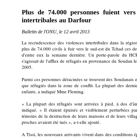
Plus de 74.000 personnes fuient vers
intertribales au Darfour
Bulletin de l'ONU, le 12 avril 2013
La recrudescence des violences intertribales dans la régi
plus de 74.000 civils à fuir vers le sud-est du Tchad ces 
d'entre eux la semaine dernière. Un porte-parole du HCR
s'agissait de l'afflux de réfugiés en provenance du Soudan l
2005.
Parmi ces personnes déracinées se trouvent des Soudanais et
que réfugiés dans la zone de conflit. La plupart des derni
enfants, a indiqué Mme Fleming.
« La plupart des réfugiés sont arrivées à pied, à dos d'ân
indiqué. « Il étaient épuisés et visiblement perturbées par
témoins de la destruction de leurs maisons et de leurs vill
proches avaient été tués », a-t-elle ajouté.
A Tissi, les nouveaux arrivants vivent dans des conditions é