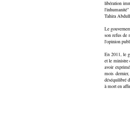
libération im
l'inhumanité"
Tahira Abdull
Le gouverneme
son refus de 
l'opinion publ
En 2011, le g
et le ministre
avoir exprimé
mois dernier
déséquilibré d
à mort en affi