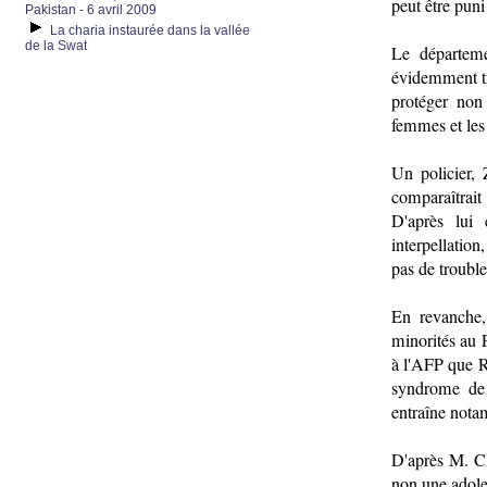
peut être puni
Pakistan - 6 avril 2009
La charia instaurée dans la vallée
de la Swat
Le départeme
évidemment tr
protéger non 
femmes et les 
Un policier,
comparaîtrait
D'après lui
interpellatio
pas de troubl
En revanche,
minorités au 
à l'AFP que R
syndrome de 
entraîne nota
D'après M. C
non une adole