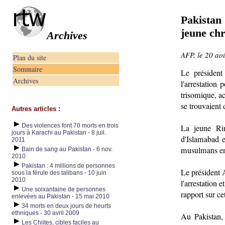
Pakistan 
jeune ch
Archives
AFP, le 20 ao
Plan du site
Sommaire
Le président
Archives
l'arrestation
trisomique, ac
se trouvaient 
Autres articles :
Des violences font 70 morts en trois
La jeune Rim
jours à Karachi au Pakistan - 8 juil.
d'Islamabad e
2011
musulmans en c
Bain de sang au Pakistan - 6 nov.
2010
Pakistan : 4 millions de personnes
Le président 
sous la férule des talibans - 10 juin
2010
l'arrestation 
Une soixantaine de personnes
rapport sur cet
enlevées au Pakistan - 15 mai 2010
34 morts en deux jours de heurts
ethniques - 30 avril 2009
Au Pakistan,
Les Chiites, cibles faciles au