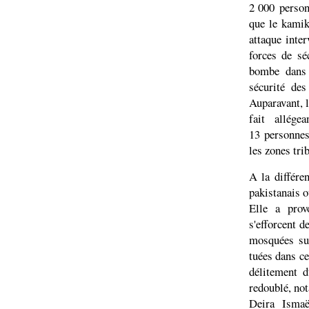
2 000 personn
que le kamik
attaque inter
forces de sé
bombe dans 
sécurité des
Auparavant, l
fait allég
13 personnes
les zones tri
A la différe
pakistanais o
Elle a prov
s'efforcent d
mosquées su
tuées dans ce
délitement d
redoublé, no
Deira Ismaë