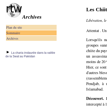
Les Chiit
Archives
Libération, le
Plan du site
Attentat . U
Sommaire
Archives
Lorsqu'ils n
groupes sunn
chiite du pay
La charia instaurée dans la vallée
un assassin
de la Swat au Pakistan
moins de 20 
Hier, ce sont
d'autres bles
(rassembleme
Pendjab, à 
Islamabad.
Découvert.
intercepté à 