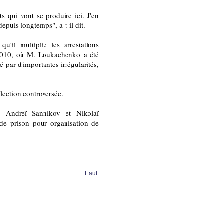
s qui vont se produire ici. J'en
depuis longtemps", a-t-il dit.
u'il multiplie les arrestations
e 2010, où M. Loukachenko a été
 par d'importantes irrégularités,
élection controversée.
 Andreï Sannikov et Nikolaï
 de prison pour organisation de
Haut