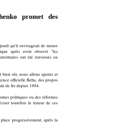
chenko promet des
eudi qu'il envisageait de mener
tique après avoir observé "les
toritaires ont été renversés en
bien sûr, nous allons ajuster et
gence officielle Belta, des propos
ain de fer depuis 1994.
ormes politiques ou des réformes
éciser toutefois la teneur de ces
 place progressivement, après la