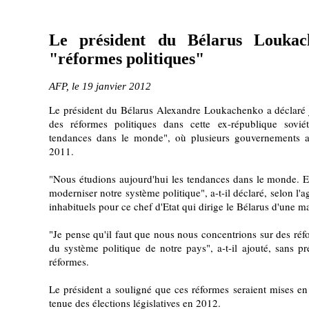
Le président du Bélarus Louka
"réformes politiques"
AFP, le 19 janvier 2012
Le président du Bélarus Alexandre Loukachenko a déclaré j
des réformes politiques dans cette ex-république sovié
tendances dans le monde", où plusieurs gouvernements au
2011.
"Nous étudions aujourd'hui les tendances dans le monde. Et 
moderniser notre système politique", a-t-il déclaré, selon l'a
inhabituels pour ce chef d'Etat qui dirige le Bélarus d'une m
"Je pense qu'il faut que nous nous concentrions sur des réf
du système politique de notre pays", a-t-il ajouté, sans pr
réformes.
Le président a souligné que ces réformes seraient mises en
tenue des élections législatives en 2012.