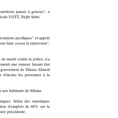
e mettront jamais à genoux", a
dicale UGTT, Néjib Sebti.
tations pacifiques" et appelé
ur faire cesser la répression".
de mardi contre la police, n'a
émenti une rumeur faisant état
le gouverneur de Siliana Ahmed
d'inciter les personnes à la
aux habitants de Siliana.
miques. Selon des statistiques
éation d'emplois de 66% sur la
nnée précédente.