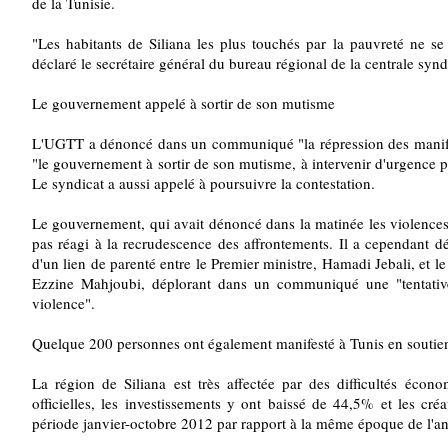
de la Tunisie.
"Les habitants de Siliana les plus touchés par la pauvreté ne s
déclaré le secrétaire général du bureau régional de la centrale syn
Le gouvernement appelé à sortir de son mutisme
L'UGTT a dénoncé dans un communiqué "la répression des manifes
"le gouvernement à sortir de son mutisme, à intervenir d'urgence po
Le syndicat a aussi appelé à poursuivre la contestation.
Le gouvernement, qui avait dénoncé dans la matinée les violences 
pas réagi à la recrudescence des affrontements. Il a cependant d
d'un lien de parenté entre le Premier ministre, Hamadi Jebali, et 
Ezzine Mahjoubi, déplorant dans un communiqué une "tentative 
violence".
Quelque 200 personnes ont également manifesté à Tunis en soutien 
La région de Siliana est très affectée par des difficultés écono
officielles, les investissements y ont baissé de 44,5% et les cr
période janvier-octobre 2012 par rapport à la même époque de l'a