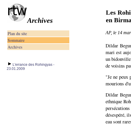
Les Rohi
en Birma
Archives
AP, le 14 ma
Plan du site
Sommaire
Dildar Begum
Archives
mari est auj
un bidonville
de voisins pa
L'errance des Rohingyas -
23.01.2009
"Je ne peux 
mourions d'u
Dildar Begum
ethnique Roh
persécutions
désespéré, il
eau sont rare