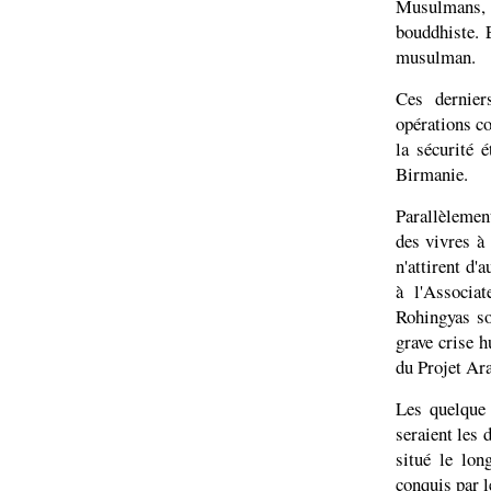
Musulmans, 
bouddhiste. 
musulman.
Ces dernier
opérations co
la sécurité é
Birmanie.
Parallèlemen
des vivres à 
n'attirent d'
à l'Associa
Rohingyas so
grave crise 
du Projet Ar
Les quelque
seraient les 
situé le lon
conquis par 