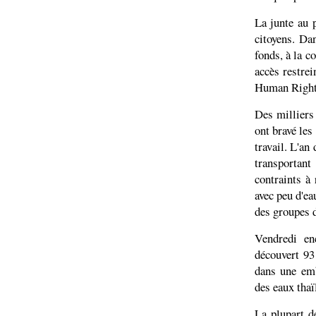
La junte au 
citoyens. Da
fonds, à la c
accès restre
Human Right
Des milliers
ont bravé les
travail. L'an
transportan
contraints à
avec peu d'ea
des groupes 
Vendredi en
découvert 93
dans une emb
des eaux thaï
La plupart d