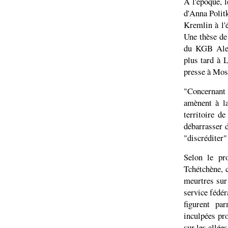
A l'époque, l
d'Anna Polit
Kremlin à l'é
Une thèse de
du KGB Alex
plus tard à 
presse à Mos
"Concernant l
amènent à la
territoire d
débarrasser d
"discréditer" 
Selon le pro
Tchétchène, c
meurtres sur
service fédér
figurent pa
inculpées pr
sur les allée