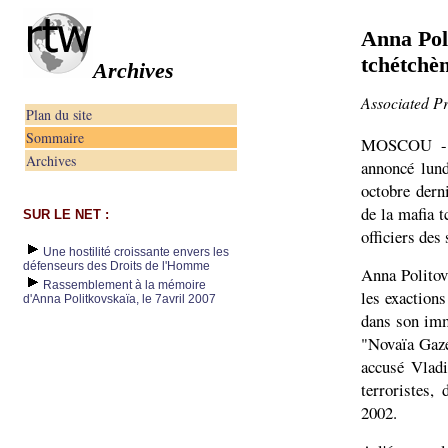
Anna Pol
tchétchè
Archives
Associated Pr
Plan du site
Sommaire
MOSCOU - L
Archives
annoncé lund
octobre dern
de la mafia 
SUR LE NET :
officiers des
Une hostilité croissante envers les
défenseurs des Droits de l'Homme
Anna Politovs
Rassemblement à la mémoire
les exactions
d'Anna Politkovskaïa, le 7avril 2007
dans son imm
"Novaïa Gaze
accusé Vladi
terroristes,
2002.