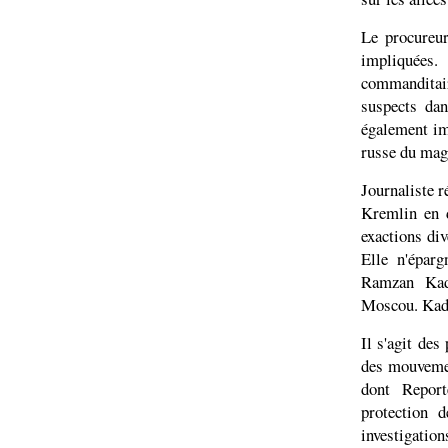
Le procureur
impliquées.
commanditai
suspects dan
également im
russe du mag
Journaliste r
Kremlin en d
exactions div
Elle n'épar
Ramzan Kad
Moscou. Kady
Il s'agit des
des mouvemen
dont Repor
protection d
investigation