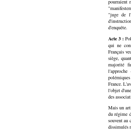
pourraient 
"manifestem
"juge de l
d'instruct
d'enquête.
Acte 3 :
Pol
qui ne con
Français veu
siège, quan
majorité f
l'approche
polémiques 
France. L'av
l'objet d'un
des associat
Mais un art
du régime d
souvent au c
dissimulés n