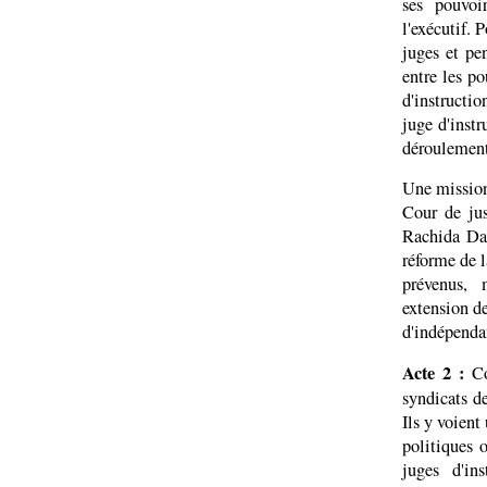
ses pouvoi
l'exécutif. 
juges et pe
entre les po
d'instructio
juge d'instr
déroulement 
Une mission 
Cour de ju
Rachida Dat
réforme de l
prévenus, 
extension de
d'indépenda
Acte 2 :
Co
syndicats de
Ils y voient
politiques 
juges d'in