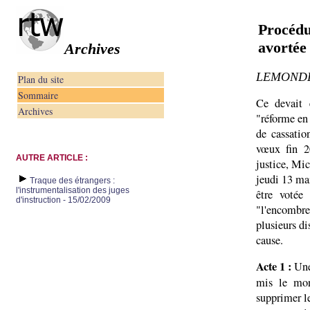
Procédu
avortée
Archives
LEMONDE,
Plan du site
Sommaire
Ce devait 
Archives
"réforme en
de cassatio
vœux fin 20
AUTRE ARTICLE :
justice, Mic
jeudi 13 mai
Traque des étrangers :
l'instrumentalisation des juges
être votée
d'instruction - 15/02/2009
"l'encombre
plusieurs di
cause.
Acte 1 :
Une 
mis le mon
supprimer le