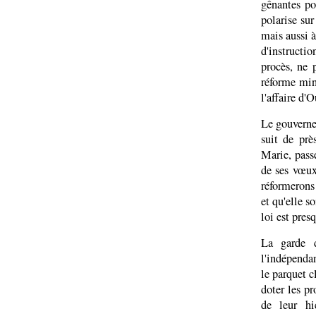
gênantes po
polarise sur
mais aussi 
d'instructio
procès, ne 
réforme min
l'affaire d'O
Le gouvernem
suit de prè
Marie, passé
de ses vœux
réformerons 
et qu'elle s
loi est presq
La garde d
l'indépendan
le parquet c
doter les pr
de leur hi