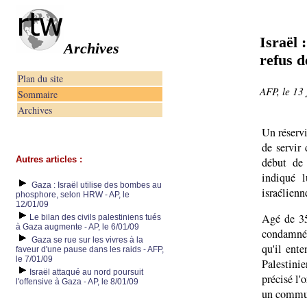
Israël 
Archives
refus d
Plan du site
AFP, le 13
Sommaire
Archives
Un réservi
de servir
Autres articles :
début de 
indiqué l
Gaza : Israël utilise des bombes au
israélienn
phosphore, selon HRW - AP, le
12/01/09
Agé de 35
Le bilan des civils palestiniens tués
à Gaza augmente - AP, le 6/01/09
condamné 
Gaza se rue sur les vivres à la
qu'il ente
faveur d'une pause dans les raids - AFP,
le 7/01/09
Palestinie
Israël attaqué au nord poursuit
précisé l'
l'offensive à Gaza - AP, le 8/01/09
un commu