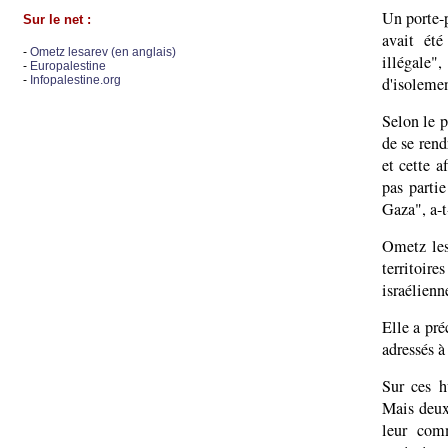
Un porte-p
Sur le net :
avait ét
-
Ometz lesarev (en anglais)
illégale
-
Europalestine
-
Infopalestine.org
d'isolemen
Selon le p
de se rend
et cette a
pas parti
Gaza", a-t
Ometz les
territoir
israélienn
Elle a pré
adressés à
Sur ces h
Mais deux
leur com