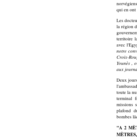
norvégiens,
qui en ont
Les docteu
la région 
gouvernem
territoire 
avec l'Egy
notre conv
Croix-Rou
Younès , o
aux journal
Deux jours
l'ambassad
toute la nu
terminal 
missions s
plafond d
bombes lâc
"A 2 MÈ
MÈTRES,