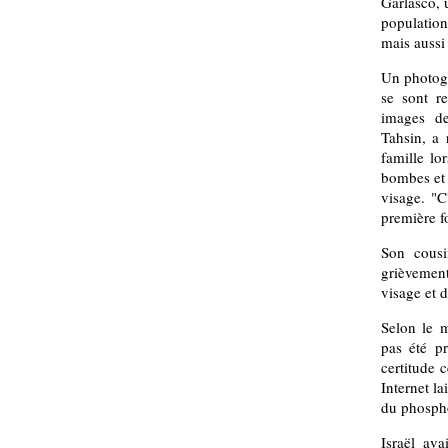
Garlasco, 
population
mais aussi 
Un photogr
se sont r
images de
Tahsin, a 
famille lo
bombes et 
visage. "C
première fo
Son cousi
grièvemen
visage et d
Selon le m
pas été pr
certitude 
Internet la
du phosphor
Israël ava