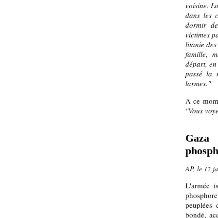
voisine. Lo
dans les c
dormir de
victimes pa
litanie des
famille, 
départ, en
passé la 
larmes."
A ce momen
"Vous voy
Gaza 
phosph
AP, le 12 j
L'armée is
phosphore
peuplées 
bondé, acc