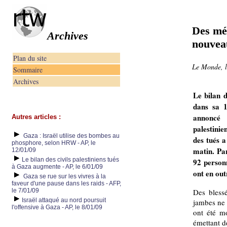
Des mé
Archives
nouvea
Plan du site
Le Monde, l
Sommaire
Archives
Le bilan d
dans sa 1
annoncé 
Autres articles :
palestini
Gaza : Israël utilise des bombes au
des tués a
phosphore, selon HRW - AP, le
matin. Pa
12/01/09
Le bilan des civils palestiniens tués
92 personn
à Gaza augmente - AP, le 6/01/09
ont en out
Gaza se rue sur les vivres à la
faveur d'une pause dans les raids - AFP,
le 7/01/09
Des blessé
Israël attaqué au nord poursuit
jambes ne 
l'offensive à Gaza - AP, le 8/01/09
ont été mo
émettant d