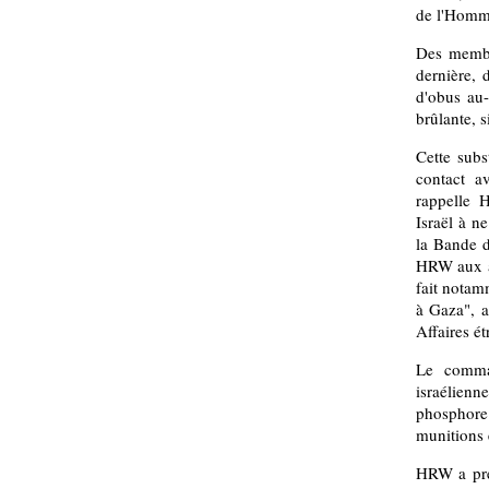
de l'Homm
Des membr
dernière, 
d'obus au
brûlante, 
Cette subs
contact a
rappelle 
Israël à n
la Bande d
HRW aux au
fait notamm
à Gaza", a
Affaires ét
Le comman
israélienn
phosphore
munitions e
HRW a préc