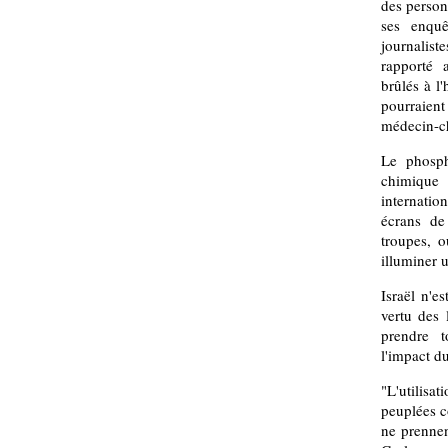
des personn
ses enquê
journalist
rapporté 
brûlés à l
pourraien
médecin-c
Le phosp
chimique e
internatio
écrans d
troupes, o
illuminer u
Israël n'e
vertu des 
prendre t
l'impact d
"L'utilis
peuplées c
ne prennen