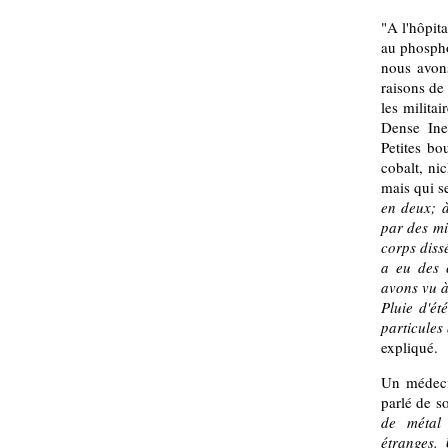
"A l'hôpit
au phospho
nous avon
raisons de
les milita
Dense Ine
Petites bo
cobalt, ni
mais qui s
en deux; à
par des mi
corps diss
a eu des 
avons vu à
Pluie d'ét
particules
expliqué.
Un médecin
parlé de s
de métal
étranges.