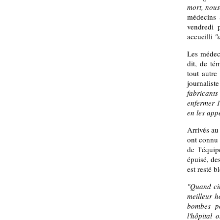
mort, nous
médecins a
vendredi 
accueilli
"
Les médeci
dit, de té
tout autre
journaliste
fabricants
enfermer 1
en les appe
Arrivés au 
ont connu a
de l'équi
épuisé, de
est resté 
"Quand cin
meilleur h
bombes po
l'hôpital 