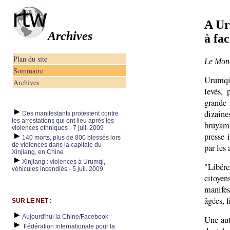
A Ur
Archives
à fa
Plan du site
Le Monde
Sommaire
Urumqi 
Archives
levés, 
grande
dizain
Des manifestants protestent contre
les arrestations qui ont lieu après les
bruyamm
violences ethniques - 7 juil. 2009
presse 
140 morts, plus de 800 blessés lors
de violences dans la capitale du
par les
Xinjiang, en Chine
Xinjiang : violences à Urumqi,
"Libére
véhicules incendiés - 5 juil. 2009
citoye
manifes
âgées, f
SUR LE NET :
Aujourd'hui la Chine/Facebook
Une aut
Fédération internationale pour la