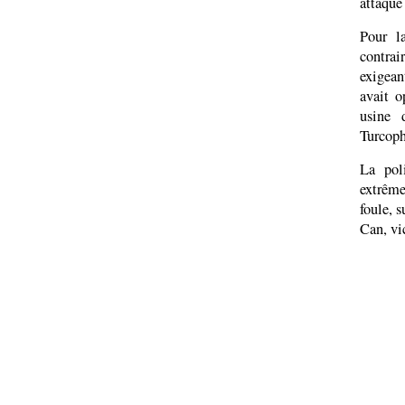
attaqué
Pour l
contrai
exigean
avait o
usine 
Turcoph
La pol
extrême
foule, 
Can, vi