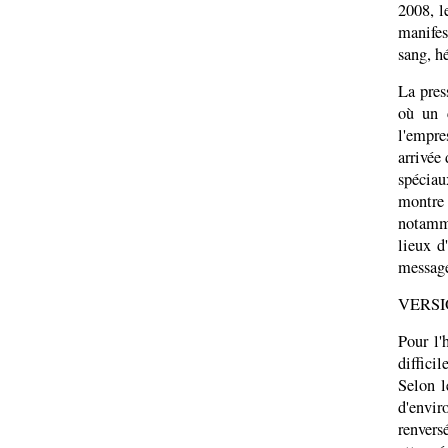
2008, l
manifes
sang, h
La pres
où un c
l'empre
arrivée 
spéciau
montre
notamme
lieux d
message 
VERSI
Pour l'
diffici
Selon l
d'envir
renvers