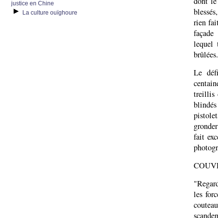
dont le
justice en Chine
blessés
La culture ouïghoure
rien fa
façade
lequel 
brûlées.
Le déf
centain
treilli
blindés
pistole
gronder
fait ex
photog
COUV
"Regard
les for
couteau
scanden