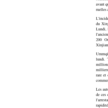
avant q
ruelles 
L'incid
du Xinj
Lundi, 
l'ancie
200 Ou
Xinjian
Urumqi 
lundi. 
million
millier
rare et
commerç
Les aut
de ces 
l'arres
rapidit