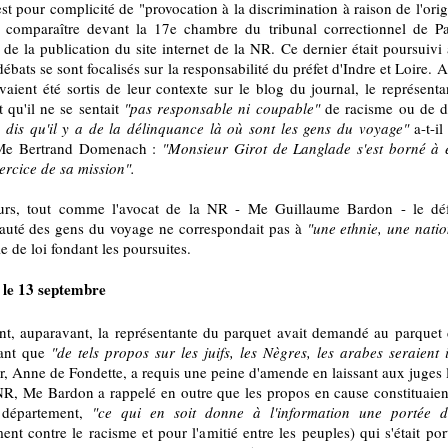
est pour complicité de "provocation à la discrimination à raison de l'ori
 comparaître devant la 17e chambre du tribunal correctionnel de Par
 de la publication du site internet de la NR. Ce dernier était poursuivi à
 débats se sont focalisés sur la responsabilité du préfet d'Indre et Loire.
aient été sortis de leur contexte sur le blog du journal, le représenta
 qu'il ne se sentait
"pas responsable ni coupable"
de racisme ou de d
 dis qu'il y a de la délinquance là où sont les gens du voyage"
a-t-il
 Me Bertrand Domenach :
"Monsieur Girot de Langlade s'est borné à e
ercice de sa mission".
eurs, tout comme l'avocat de la NR - Me Guillaume Bardon - le déf
té des gens du voyage ne correspondait pas à
"une ethnie, une nati
cle de loi fondant les poursuites.
 le 13 septembre
t, auparavant, la représentante du parquet avait demandé au parquet
rant que
"de tels propos sur les juifs, les Nègres, les arabes seraient i
, Anne de Fondette, a requis une peine d'amende en laissant aux juges l
NR, Me Bardon a rappelé en outre que les propos en cause constituaient 
 département,
"ce qui en soit donne à l'information une portée d'
t contre le racisme et pour l'amitié entre les peuples) qui s'était por