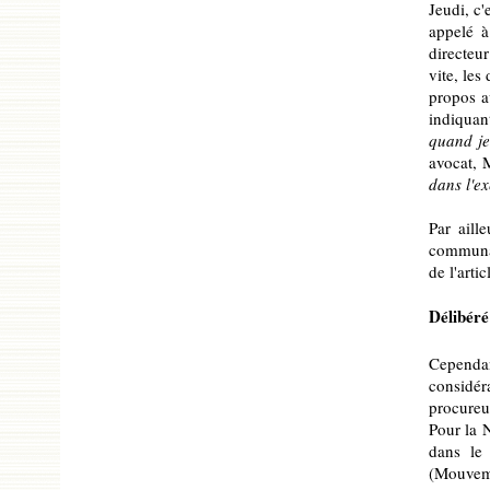
Jeudi, c'
appelé à
directeur
vite, les
propos av
indiquant
quand je
avocat,
dans l'ex
Par aill
communau
de l'arti
Délibéré
Cependan
considé
procureur
Pour la 
dans le
(Mouvemen