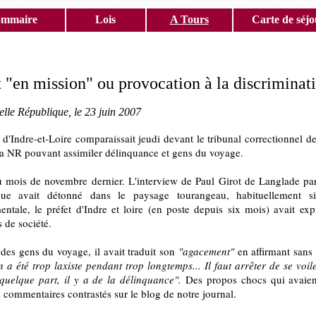
ommaire
Lois
A Tours
Carte de séjo
t "en mission" ou provocation à la discriminat
lle République, le 23 juin 2007
 d'Indre-et-Loire comparaissait jeudi devant le tribunal correctionnel de
la NR pouvant assimiler délinquance et gens du voyage.
au mois de novembre dernier. L'interview de Paul Girot de Langlade pa
que avait détonné dans le paysage tourangeau, habituellement s
entale, le préfet d'Indre et loire (en poste depuis six mois) avait ex
 de société.
des gens du voyage, il avait traduit son
"agacement"
en affirmant san
 a été trop laxiste pendant trop longtemps... Il faut arrêter de se voi
 quelque part, il y a de la délinquance".
Des propos chocs qui avaien
 commentaires contrastés sur le blog de notre journal.