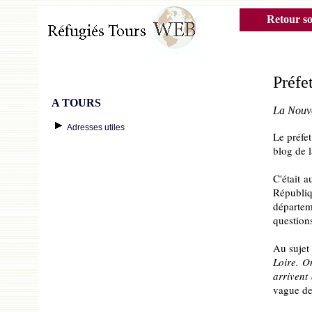
Retour s
Préfe
A TOURS
La Nouve
Adresses utiles
Le préfet
blog de 
C'était 
Républi
départem
questions
Au sujet 
Loire. On
arrivent
vague de