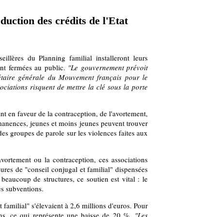
duction des crédits de l'Etat
llères du Planning familial installeront leurs
nt fermées au public.
"Le gouvernement prévoit
rétaire générale du Mouvement français pour le
ociations risquent de mettre la clé sous la porte
nt en faveur de la contraception, de l'avortement,
manences, jeunes et moins jeunes peuvent trouver
 des groupes de parole sur les violences faites aux
'avortement ou la contraception, ces associations
eures de "conseil conjugal et familial" dispensées
beaucoup de structures, ce soutien est vital : le
es subventions.
 familial" s'élevaient à 2,6 millions d'euros. Pour
ns, ce qui représente une baisse de 20 %.
"Les