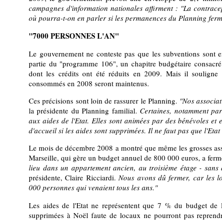
campagnes d'information nationales affirment : "La contrace
où pourra-t-on en parler si les permanences du Planning ferm
"7000 PERSONNES L'AN"
Le gouvernement ne conteste pas que les subventions sont en 
partie du "programme 106", un chapitre budgétaire consacré 
dont les crédits ont été réduits en 2009. Mais il souligne
consommés en 2008 seront maintenus.
Ces précisions sont loin de rassurer le Planning.
"Nos associat
la présidente du Planning familial.
Certaines, notamment par
aux aides de l'Etat. Elles sont animées par des bénévoles et
d'accueil si les aides sont supprimées. Il ne faut pas que l'Eta
Le mois de décembre 2008 a montré que même les grosses assoc
Marseille, qui gère un budget annuel de 800 000 euros, a ferm
lieu dans un appartement ancien, au troisième étage - sans
présidente, Claire Ricciardi.
Nous avons dû fermer, car les lo
000 personnes qui venaient tous les ans."
Les aides de l'Etat ne représentent que 7 % du budget de l
supprimées à Noël faute de locaux ne pourront pas reprend