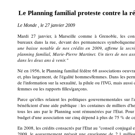
Le Planning familial proteste contre la ré
Le Monde , le 27 janvier 2009
Mardi 27 janvier, à Marseille comme à Grenoble, les consei
bureaux dans la rue, devant des permanences symboliqueme
une baisse notable de nos crédits en 2009, affirme la sec
planning familial, Marie-Pierre Martinet. Un tiers de nos ass
dans les deux ans à venir."
Né en 1956, le Planning familial fédère 68 associations oeuvra
et, plus largement, de l'égalité hommes/femmes. Dans les per
de l'information sur la sexualité, la pilule ou l'IVG, mais aussi
femmes ou les rapports filles/garçons.
Parce qu'elles relaient les politiques gouvernementales sur l
bénéficient d'une aide publique : les centaines de milliers d'h
tous les ans par le Planning sont rémunérées par l'Etat. Pour 
budget d'une association sur cinq dépend à plus de 75 % de c
En 2008, les crédits consacrés par l'Etat au "conseil conjugal et
2009, le gouvernement prévoit une enveloppe de 2,1 millio