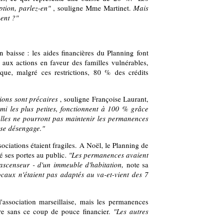
ption, parlez-en"
, souligne Mme Martinet.
Mais
ent ?"
baisse : les aides financières du Planning font
aux actions en faveur des familles vulnérables,
 que, malgré ces restrictions, 80 % des crédits
ions sont précaires
, souligne Françoise Laurant,
mi les plus petites, fonctionnent à 100 % grâce
 elles ne pourront pas maintenir les permanences
t se désengage."
iations étaient fragiles. A Noël, le Planning de
é ses portes au public.
"Les permanences avaient
 ascenseur - d'un immeuble d'habitation,
note sa
caux n'étaient pas adaptés au va-et-vient des 7
'association marseillaise, mais les permanences
re sans ce coup de pouce financier.
"Les autres