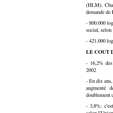
(HLM). Chaq
demande de
- 800.000 lo
social, selon
- 421.000 lo
LE COUT 
- 16,2% des 
2002
- En dix ans
augmenté d
doublement d
- 3,8%: c'es
selon l'Union