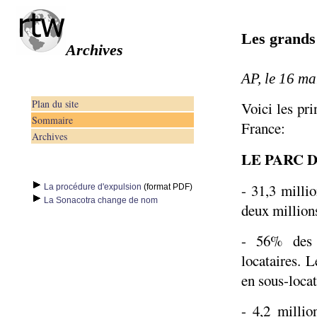
Les grands
Archives
AP, le 16 m
Plan du site
Voici les pri
Sommaire
France:
Archives
LE PARC 
- 31,3 milli
La procédure d'expulsion
(format PDF)
La Sonacotra change de nom
deux million
- 56% des 
locataires. 
en sous-loca
- 4,2 millio