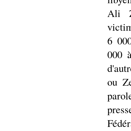
Ali 
victi
6 000
000 
d'aut
ou Ze
parol
press
Fédér