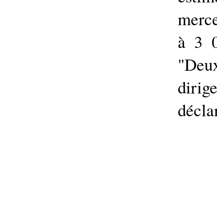
merce
à 3 0
"Deu
dirig
décla