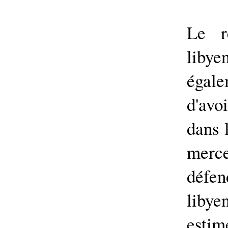
Le r
libye
égal
d'av
dans 
merc
défen
libye
esti