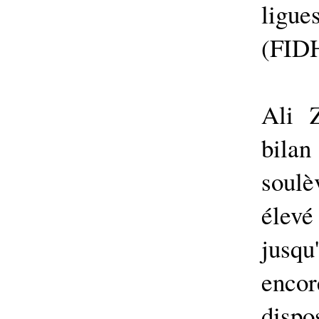
ligu
(FIDH
Ali 
bila
soul
élevé
jusqu'
enco
dispo