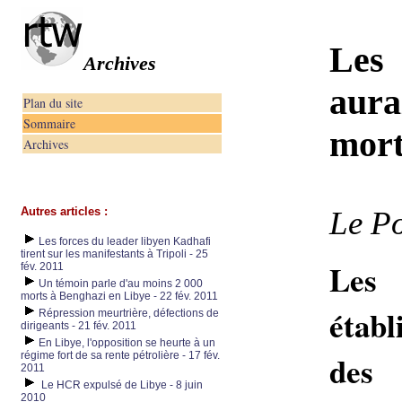
Les
Archives
aurai
Plan du site
Sommaire
mort
Archives
Autres articles :
Le Po
Les forces du leader libyen Kadhafi
tirent sur les manifestants à Tripoli - 25
Les 
fév. 2011
Un témoin parle d'au moins 2 000
morts à Benghazi en Libye - 22 fév. 2011
établ
Répression meurtrière, défections de
dirigeants - 21 fév. 2011
En Libye, l'opposition se heurte à un
des
régime fort de sa rente pétrolière - 17 fév.
2011
Le HCR expulsé de Libye - 8 juin
2010