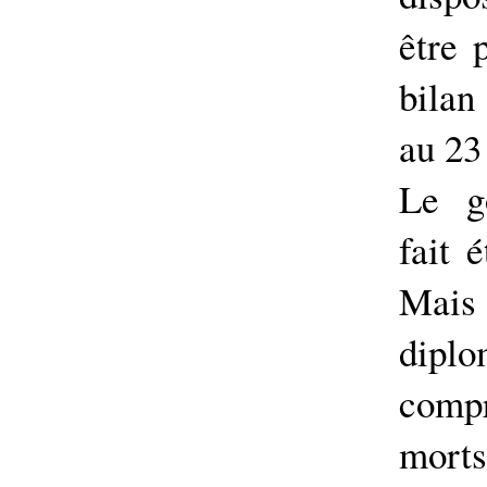
être 
bilan
au 23
Le g
fait 
Mai
dipl
comp
morts