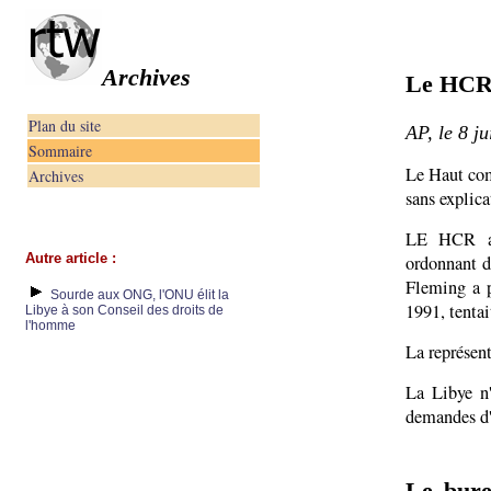
Archives
Le HCR 
Plan du site
AP, le 8 j
Sommaire
Le Haut com
Archives
sans explica
LE HCR a r
Autre article :
ordonnant d
Fleming a p
Sourde aux ONG, l'ONU élit la
1991, tentai
Libye à son Conseil des droits de
l'homme
La représen
La Libye n'
demandes d'
Le bure