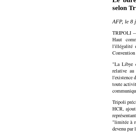
selon Tr
AFP, le 8 
TRIPOLI — 
Haut comm
l'illégalit
Convention 
"La Libye 
relative au
l'existence 
toute activi
communiqué 
Tripoli préc
HCR, ajouta
représentan
"limitée à 
devenu par l