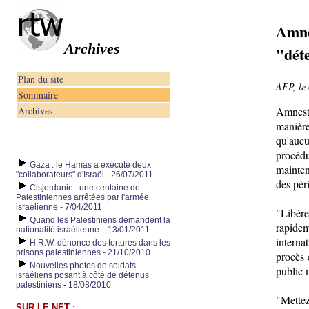
Amne
Archives
"déte
Plan du site
AFP, le 
Sommaire
Archives
Amnest
manièr
qu'aucu
procéd
Gaza : le Hamas a exécuté deux
mainten
"collaborateurs" d'Israël - 26/07/2011
des pér
Cisjordanie : une centaine de
Palestiniennes arrêtées par l'armée
israélienne - 7/04/2011
"Libére
Quand les Palestiniens demandent la
rapide
nationalité israélienne... 13/01/2011
interna
H.R.W. dénonce des tortures dans les
prisons palestiniennes - 21/10/2010
procès 
Nouvelles photos de soldats
public 
israéliens posant à côté de détenus
palestiniens - 18/08/2010
"Mettez
SUR LE NET :