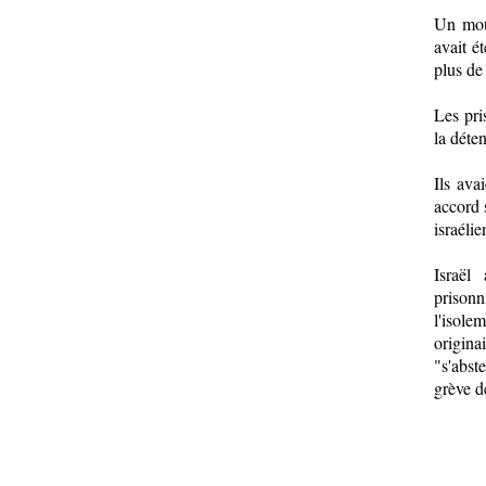
Un mouv
avait é
plus de
Les pri
la déten
Ils ava
accord 
israélie
Israël
prisonn
l'isole
origin
"s'abst
grève d