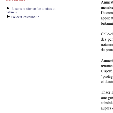
Amnesty
membres
Brisons le silence (en anglais et
l'homm
hébreu)
applica
Collectif Palestine37
britann
Celle-c
des pér
notamme
de prot
Amnest
renonc
Cisjord
"protèg
et d'au
Thaër H
une grè
administ
auprès 