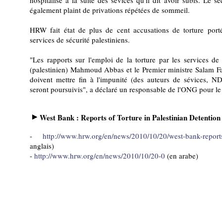
hospitalisé à la suite des sévices qu'il dit avoir subis. Le s
également plaint de privations répétées de sommeil.
HRW fait état de plus de cent accusations de torture porté
services de sécurité palestiniens.
"Les rapports sur l'emploi de la torture par les services de
(palestinien) Mahmoud Abbas et le Premier ministre Salam Fayy
doivent mettre fin à l'impunité (des auteurs de sévices, N
seront poursuivis", a déclaré un responsable de l'ONG pour le
West Bank : Reports of Torture in Palestinian Detention 
-
http://www.hrw.org/en/news/2010/10/20/west-bank-reports-
anglais)
-
http://www.hrw.org/en/news/2010/10/20-0
(en arabe)