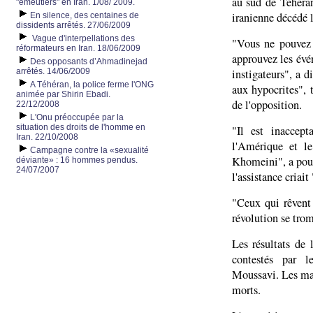
au sud de Téhéra
"émeutiers" en Iran. 1/08/ 2009.
iranienne décédé l
En silence, des centaines de
dissidents arrêtés. 27/06/2009
Vague d'interpellations des
"Vous ne pouvez 
réformateurs en Iran. 18/06/2009
approuvez les évén
Des opposants d’Ahmadinejad
arrêtés. 14/06/2009
instigateurs", a 
A Téhéran, la police ferme l'ONG
aux hypocrites", 
animée par Shirin Ebadi.
de l'opposition.
22/12/2008
L'Onu préoccupée par la
situation des droits de l'homme en
"Il est inaccep
Iran. 22/10/2008
l'Amérique et le
Campagne contre la «sexualité
Khomeini", a pour
déviante» : 16 hommes pendus.
24/07/2007
l'assistance criai
"Ceux qui rêvent 
révolution se tro
Les résultats de 
contestés par l
Moussavi. Les mani
morts.