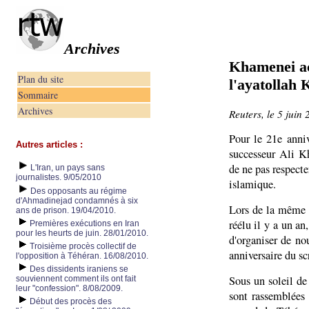
Archives
Khamenei ac
Plan du site
l'ayatollah
Sommaire
Archives
Reuters, le 5 juin
Pour le 21e anni
Autres articles :
successeur Ali K
de ne pas respect
L'Iran, un pays sans
journalistes. 9/05/2010
islamique.
Des opposants au régime
d'Ahmadinejad condamnés à six
Lors de la même
ans de prison. 19/04/2010.
réélu il y a un an
Premières exécutions en Iran
pour les heurts de juin. 28/01/2010.
d'organiser de no
Troisième procès collectif de
anniversaire du sc
l'opposition à Téhéran. 16/08/2010.
Des dissidents iraniens se
Sous un soleil de
souviennent comment ils ont fait
leur "confession". 8/08/2009.
sont rassemblées
Début des procès des