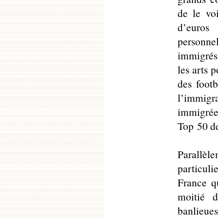
de le voi
d’euros
personn
immigrés 
les arts 
des footb
l’immigr
immigrée
Top 50 de
Parallè
particuli
France q
moitié d
banlieues