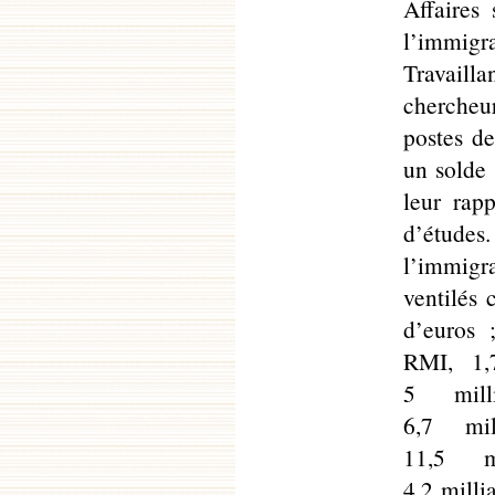
Affaires
l’immigr
Travaill
chercheu
postes de
un solde 
leur rap
d’études.
l’immigra
ventilés 
d’euros 
RMI, 1,7
5 milli
6,7 mil
11,5 mi
4,2 millia