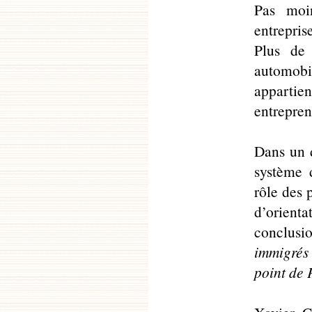
Pas moi
entrepri
Plus de
automobil
appartie
entrepren
Dans un d
système d
rôle des 
d’orienta
conclus
immigrés 
point de P