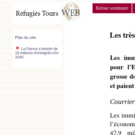
Retour sommaire
Les trè
Plan du site
La France a besoin de
10 millions d'immigrés d'ici
Les immi
2040
pour l’E
grosse d
et paient
Courrier
Les immig
l’économi
47,9 mil