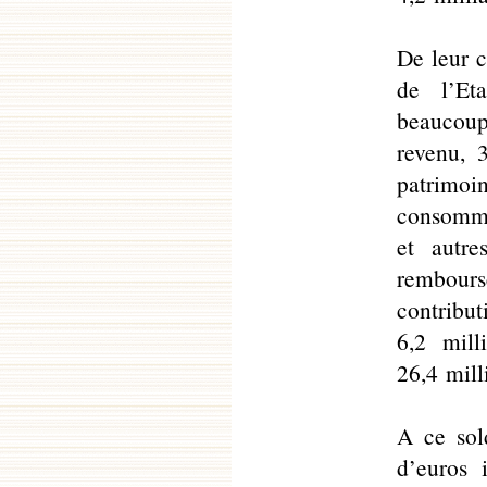
De leur c
de l’Et
beaucoup
revenu, 
patrimoin
consomma
et autre
rembours
contrib
6,2 milli
26,4 mill
A ce sol
d’euros 