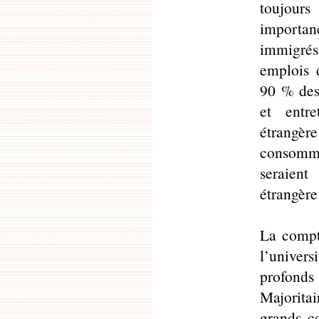
toujour
importa
immigrés
emplois 
90 % des 
et entr
étrangè
consomma
seraient
étrangère
La compta
l’univers
profo
Majorita
grands c