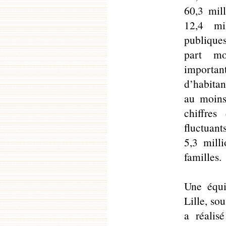
60,3 mill
12,4 mil
publique
part mo
importan
d’habitan
au moins
chiffres
fluctuan
5,3 milli
familles.
Une équi
Lille, so
a réalis