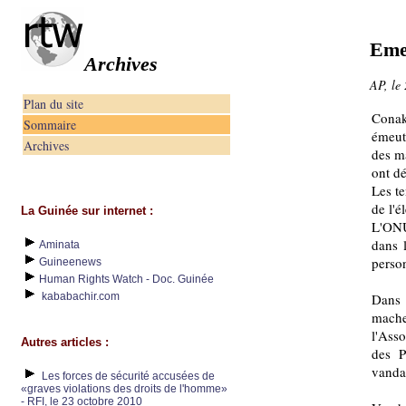
Emeu
Archives
AP, le
Plan du site
Conak
Sommaire
émeut
Archives
des ma
ont dé
Les te
de l'é
La Guinée sur internet :
L'ONU
dans 
Aminata
person
Guineenews
Human Rights Watch - Doc. Guinée
kababachir.com
Dans 
mache
l'Ass
Autres articles :
des P
vanda
Les forces de sécurité accusées de
«graves violations des droits de l'homme»
- RFI, le 23 octobre 2010