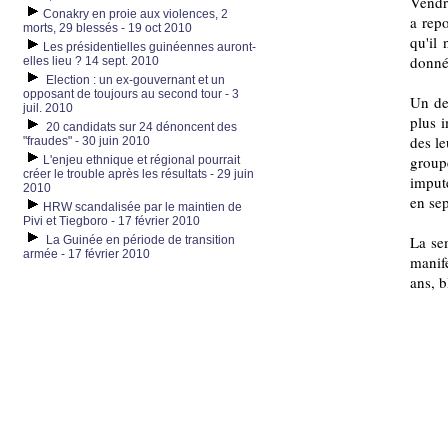
Vendr
Conakry en proie aux violences, 2
a repo
morts, 29 blessés - 19 oct 2010
qu'il 
Les présidentielles guinéennes auront-
donné 
elles lieu ? 14 sept. 2010
Election : un ex-gouvernant et un
opposant de toujours au second tour - 3
Un de
juil. 2010
plus 
20 candidats sur 24 dénoncent des
des le
"fraudes" - 30 juin 2010
groupe
L'enjeu ethnique et régional pourrait
créer le trouble après les résultats - 29 juin
imput
2010
en se
HRW scandalisée par le maintien de
Pivi et Tiegboro - 17 février 2010
La sem
La Guinée en période de transition
armée - 17 février 2010
manif
ans, b