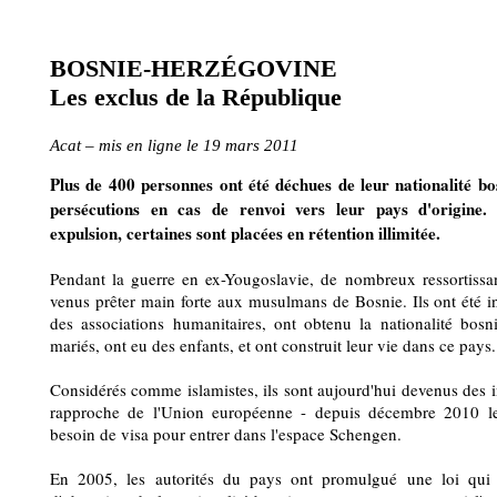
BOSNIE-HERZÉGOVINE
Les exclus de la République
Acat – mis en ligne le 19 mars 2011
Plus de 400 personnes ont été déchues de leur nationalité b
persécutions en cas de renvoi vers leur pays d'origine. 
expulsion, certaines sont placées en rétention illimitée.
Pendant la guerre en ex-Yougoslavie, de nombreux ressortiss
venus prêter main forte aux musulmans de Bosnie. Ils ont été in
des associations humanitaires, ont obtenu la nationalité bos
mariés, ont eu des enfants, et ont construit leur vie dans ce pays.
Considérés comme islamistes, ils sont aujourd'hui devenus des i
rapproche de l'Union européenne - depuis décembre 2010 les
besoin de visa pour entrer dans l'espace Schengen.
En 2005, les autorités du pays ont promulgué une loi qui p