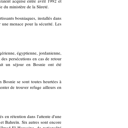
raient acquise entre avril 1992 et
e du ministère de la Sûreté.
rtissants bosniaques, installés dans
er une menace pour la sécurité. Les
lgérienne, égyptienne, jordanienne,
 des persécutions en cas de retour
fait un séjour en Bosnie ont été
n Bosnie se sont toutes heurtées à
enter de trouver refuge ailleurs en
és en rétention dans l'attente d'une
 et Bahreïn. Six autres sont encore
d'Imad El Houssine, de nationalité