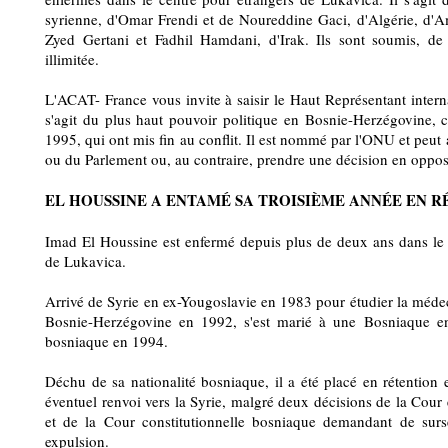
syrienne, d'Omar Frendi et de Noureddine Gaci, d'Algérie, d'A
Zyed Gertani et Fadhil Hamdani, d'Irak. Ils sont soumis, de 
illimitée.
L'ACAT- France vous invite à saisir le Haut Représentant intern
s'agit du plus haut pouvoir politique en Bosnie-Herzégovine, 
1995, qui ont mis fin au conflit. Il est nommé par l'ONU et peut 
ou du Parlement ou, au contraire, prendre une décision en opposi
EL HOUSSINE A ENTAMÉ SA TROISIÈME ANNÉE EN 
Imad El Houssine est enfermé depuis plus de deux ans dans le 
de Lukavica.
Arrivé de Syrie en ex-Yougoslavie en 1983 pour étudier la médeci
Bosnie-Herzégovine en 1992, s'est marié à une Bosniaque en
bosniaque en 1994.
Déchu de sa nationalité bosniaque, il a été placé en rétention
éventuel renvoi vers la Syrie, malgré deux décisions de la Cou
et de la Cour constitutionnelle bosniaque demandant de surs
expulsion.