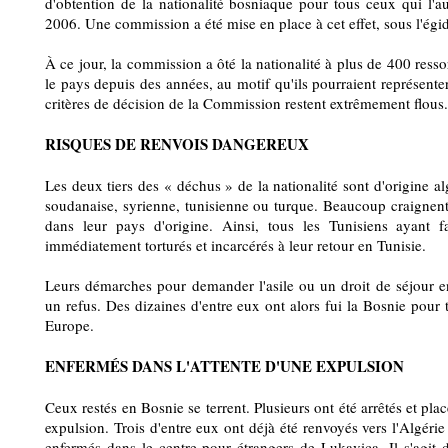
d'obtention de la nationalité bosniaque pour tous ceux qui l'au
2006. Une commission a été mise en place à cet effet, sous l'égid
À ce jour, la commission a ôté la nationalité à plus de 400 resso
le pays depuis des années, au motif qu'ils pourraient représent
critères de décision de la Commission restent extrêmement flous.
RISQUES DE RENVOIS DANGEREUX
Les deux tiers des « déchus » de la nationalité sont d'origine a
soudanaise, syrienne, tunisienne ou turque. Beaucoup craignent
dans leur pays d'origine. Ainsi, tous les Tunisiens ayant 
immédiatement torturés et incarcérés à leur retour en Tunisie.
Leurs démarches pour demander l'asile ou un droit de séjour e
un refus. Des dizaines d'entre eux ont alors fui la Bosnie pour t
Europe.
ENFERMÉS DANS L'ATTENTE D'UNE EXPULSION
Ceux restés en Bosnie se terrent. Plusieurs ont été arrêtés et plac
expulsion. Trois d'entre eux ont déjà été renvoyés vers l'Algérie
enfermés dans le centre pour étrangers de Lukavica. Il s'agit 