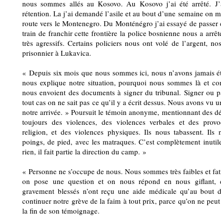
nous sommes allés au Kosovo. Au Kosovo j’ai été arrêté. J
rétention. La j’ai demandé l’asile et au bout d’une semaine on m
route vers le Montenegro. Du Monténégro j’ai essayé de passer
train de franchir cette frontière la police bosnienne nous a arrêté
très agressifs. Certains policiers nous ont volé de l’argent, no
prisonnier à Lukavica.
« Depuis six mois que nous sommes ici, nous n’avons jamais ét
nous explique notre situation, pourquoi nous sommes là et com
nous envoient des documents à signer du tribunal. Signer ou p
tout cas on ne sait pas ce qu’il y a écrit dessus. Nous avons vu un
notre arrivée. » Poursuit le témoin anonyme, mentionnant des dé
toujours des violences, des violences verbales et des prov
religion, et des violences physiques. Ils nous tabassent. Il
poings, de pied, avec les matraques. C’est complètement inutile
rien, il fait partie la direction du camp. »
« Personne ne s’occupe de nous. Nous sommes très faibles et fat
on pose une question et on nous répond en nous giflant, e
gravement blessés n’ont reçu une aide médicale qu’au bout 
continuer notre grève de la faim à tout prix, parce qu’on ne peut 
la fin de son témoignage.