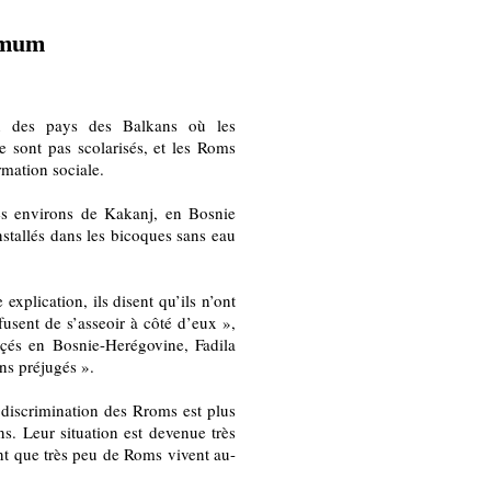
imum
n des pays des Balkans où les
e sont pas scolarisés, et les Roms
rmation sociale.
les environs de Kakanj, en Bosnie
nstallés dans les bicoques sans eau
xplication, ils disent qu’ils n’ont
fusent de s’asseoir à côté d’eux »,
açés en Bosnie-Herégovine, Fadila
ns préjugés ».
a discrimination des Rroms est plus
s. Leur situation est devenue très
font que très peu de Roms vivent au-