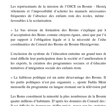
Les représentants de la mission de l’OSCE en Bosnie - Herz
vêtements et l’impossibilité d’acheter les manuels nécessaires
fréquentes de l’absence des enfants rom des écoles, même d
favorables à la scolarisation.
« Le bas niveau de formation des Rroms s’explique par le
d’acceptation des Roms comme citoyens égaux, ainsi que par 
par rapport à l’obligation légale et à la nécessité de l’éd
coordinatrice du Conseil des Rroms de Bosnie-Herzégovine.
L’exclusion du système de l’éducation entraîne un grand taux 
rend difficile leur participation dans la société et l’amélioration
les experts, la création des programmes sociaux et d’éducatio
tentatives d’intégration sociale des enfants rrom.
« La faiblesse politique est un autre désavantage des Rroms. Il
les partis politiques n’est pas organisée », ajoute Fadila Me
mensuelle du programme en langue rromani sur la télévision pub
Les Roms constituent la minorité la plus nombreuse de la Bosn
quatre millions d’habitants. D’après les données du Conseil des 
Il est difficile de donner un chiffre précis, parce que les statistiqu