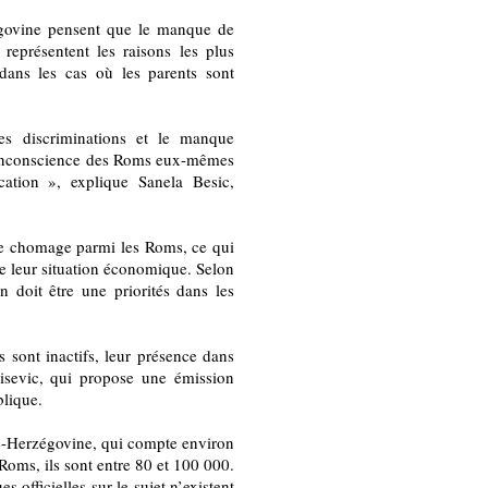
égovine pensent que le manque de
 représentent les raisons les plus
ans les cas où les parents sont
s discriminations et le manque
l’inconscience des Roms eux-mêmes
ucation », explique Sanela Besic,
de chomage parmi les Roms, ce qui
 de leur situation économique. Selon
n doit être une priorités dans les
s sont inactifs, leur présence dans
misevic, qui propose une émission
lique.
ie-Herzégovine, qui compte environ
Roms, ils sont entre 80 et 100 000.
es officielles sur le sujet n’existent