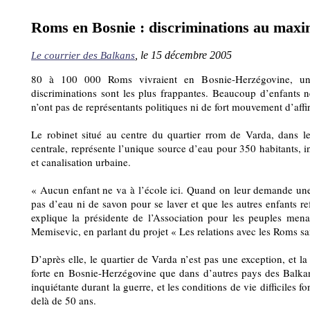
Roms en Bosnie : discriminations au max
, le 15 décembre 2005
Le courrier des Balkans
80 à 100 000 Roms vivraient en Bosnie-Herzégovine, u
discriminations sont les plus frappantes. Beaucoup d’enfants n
n’ont pas de représentants politiques ni de fort mouvement d’affi
Le robinet situé au centre du quartier rrom de Varda, dans 
centrale, représente l’unique source d’eau pour 350 habitants, i
et canalisation urbaine.
« Aucun enfant ne va à l’école ici. Quand on leur demande une e
pas d’eau ni de savon pour se laver et que les autres enfants re
explique la présidente de l’Association pour les peuples men
Memisevic, en parlant du projet « Les relations avec les Roms sa
D’après elle, le quartier de Varda n’est pas une exception, et l
forte en Bosnie-Herzégovine que dans d’autres pays des Balkan
inquiétante durant la guerre, et les conditions de vie difficiles 
delà de 50 ans.