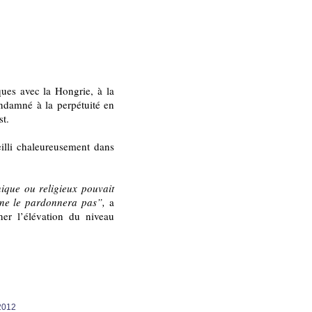
ues avec la Hongrie, à la
ondamné à la perpétuité en
st.
eilli chaleureusement dans
nique ou religieux pouvait
 ne le pardonnera pas”,
a
ner l’élévation du niveau
 2012