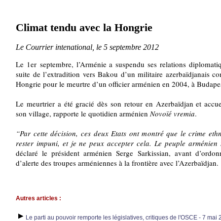
Climat tendu avec la Hongrie
Le Courrier intenational, le 5 septembre 2012
Le 1er septembre, l’Arménie a suspendu ses relations diplomatiq
suite de l’extradition vers Bakou d’un militaire azerbaïdjanais c
Hongrie pour le meurtre d’un officier arménien en 2004, à Budape
Le meurtrier a été gracié dès son retour en Azerbaïdjan et accu
son village, rapporte le quotidien arménien
Novoïé vremia
.
“Par cette décision, ces deux Etats ont montré que le crime eth
rester impuni, et je ne peux accepter cela. Le peuple arménien
déclaré le président arménien Serge Sarkissian, avant d’ordon
d’alerte des troupes arméniennes à la frontière avec l’Azerbaïdjan.
Autres articles :
Le parti au pouvoir remporte les législatives, critiques de l'OSCE - 7 mai