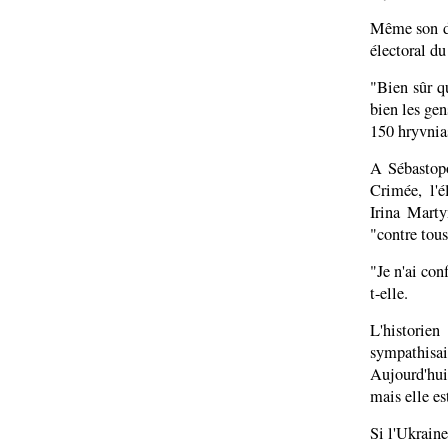
Même son de
électoral du
"Bien sûr qu
bien les gen
150 hryvnias
A Sébastopo
Crimée, l'é
Irina Marty
"contre tous
"Je n'ai con
t-elle.
L'historie
sympathisai
Aujourd'hui
mais elle est
Si l'Ukraine