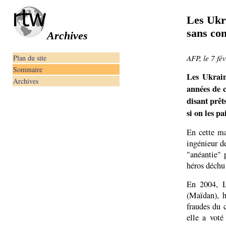
Les Ukra
sans con
Archives
Plan du site
AFP, le 7 fé
Sommaire
Les Ukrain
Archives
années de c
disant prêt
si on les pa
En cette ma
ingénieur d
"anéantie" 
héros déchu
En 2004, L
(Maïdan), h
fraudes du 
elle a voté