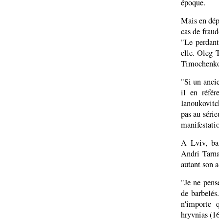
époque.
Mais en dépi
cas de frau
"Le perdant
elle. Oleg 
Timochenko
"Si un ancie
il en réfé
Ianoukovitc
pas au série
manifestatio
A Lviv, bas
Andri Tarn
autant son 
"Je ne pens
de barbelés
n'importe 
hryvnias (1