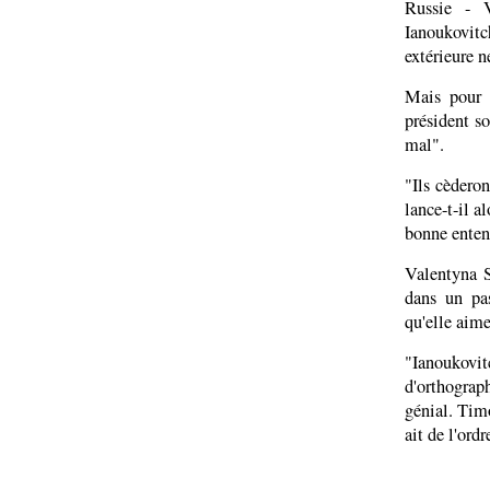
Russie - V
Ianoukovitc
extérieure n
Mais pour 
président s
mal".
"Ils cèdero
lance-t-il 
bonne enten
Valentyna S
dans un pas
qu'elle aime
"Ianoukovi
d'orthograp
génial. Tim
ait de l'ordr