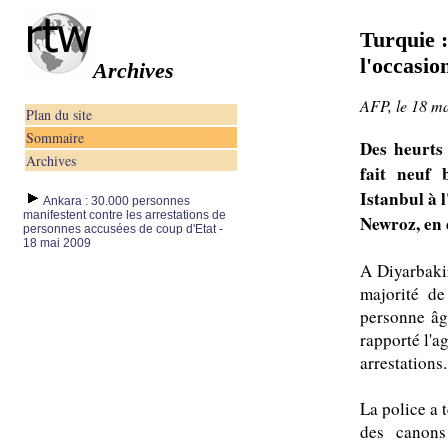
Turquie :
l'occasio
Archives
AFP, le 18 m
Plan du site
Sommaire
Des heurts 
Archives
fait neuf 
Istanbul à 
Ankara : 30.000 personnes
manifestent contre les arrestations de
Newroz, en 
personnes accusées de coup d'Etat -
18 mai 2009
A Diyarbakir
majorité de
personne âgé
rapporté l'a
arrestations.
La police a 
des canons