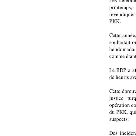
Les célébra
printemps,
revendiquer
PKK.
Cette année
souhaitait o
hebdomadair
comme étant 
Le BDP a af
de heurts ave
Cette épreuv
justice tu
opération c
du PKK, qui 
suspects.
Des inciden