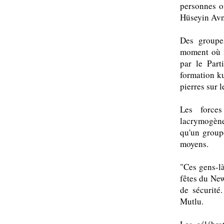
personnes on
Hüseyin Avni
Des groupe
moment où il
par le Part
formation ku
pierres sur l
Les forces
lacrymogène
qu'un group
moyens.
"Ces gens-là
fêtes du New
de sécurité
Mutlu.