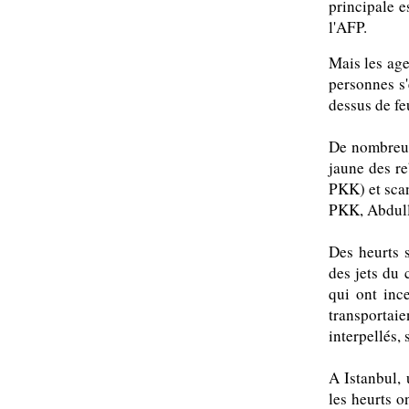
principale e
l'AFP.
Mais les age
personnes s'
dessus de fe
De nombreux 
jaune des re
PKK) et sca
PKK, Abdull
Des heurts s
des jets du 
qui ont inc
transportai
interpellés, 
A Istanbul,
les heurts o