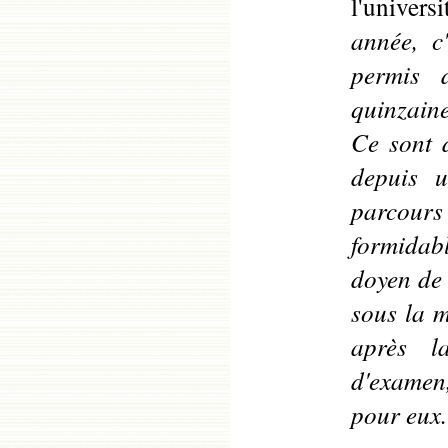
l'univers
année, c
permis 
quinzaine
Ce sont 
depuis 
parcour
formida
doyen de 
sous la 
après l
d'examen,
pour eux.