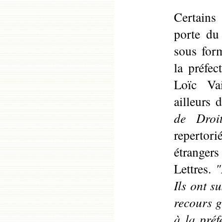
Certains
porte du
sous for
la préfec
Loïc Vai
ailleurs 
de Droi
reperto
étrangers
Lettres.
"
Ils ont s
recours g
à la préf