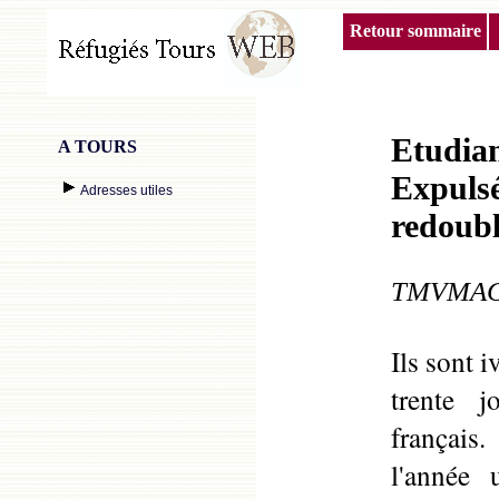
Retour sommaire
Etudian
A TOURS
Expulsé
Adresses utiles
redoub
TMVMAG -
Ils sont i
trente j
français.
l'année 