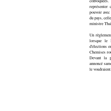
convoquées.
représenter 
pouvoir avec 
du pays, cell
ministre Tha
Un règlement
lorsque le 
d'élections 
Chemises rou
Devant la p
annoncé same
le voudraient