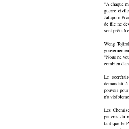
"A chaque min
guerre civil
Jatuporn Pro
de file ne d
sont prêts à c
Weng Tojirak
gouvernement 
"Nous ne voul
combien d'ann
Le secrétai
demandait à 
pouvoir pour
n'a visibleme
Les Chemises
pauvres du n
tant que le P