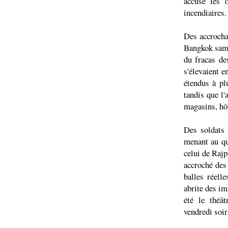
accuse les o
incendiaires.
Des accrocha
Bangkok samed
du fracas de
s'élevaient e
étendus à pl
tandis que l'
magasins, hôt
Des soldats 
menant au qu
celui de Rajp
accroché des 
balles réelle
abrite des im
été le théât
vendredi soir