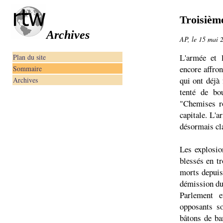
Troisièm
Archives
AP, le 15 mai 
L'armée et 
Plan du site
encore affro
Sommaire
qui ont déjà
Archives
tenté de bo
"Chemises ro
capitale. L'
désormais cla
Les explosio
blessés en tr
morts depuis
démission du 
Parlement e
opposants so
bâtons de ba