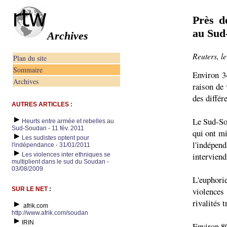
Près d
au Sud
Archives
Reuters, le
Plan du site
Sommaire
Environ 3
Archives
raison de 
des différe
AUTRES ARTICLES :
Le Sud-So
Heurts entre armée et rebelles au
Sud-Soudan - 11 fév. 2011
qui ont mi
Les sudistes optent pour
l'indépend
l'indépendance - 31/01/2011
interviendr
Les violences inter ethniques se
multiplient dans le sud du Soudan -
03/08/2009
L'euphorie
SUR LE NET
:
violences
rivalités 
afrik.com
http://www.afrik.com/soudan
IRIN
Environ 80